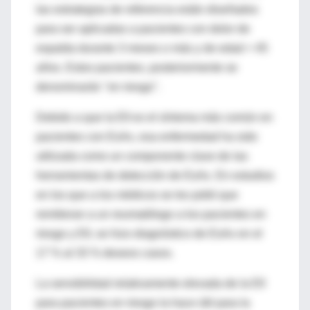
las estrategias de referencia están diseñados
para ser aplicadas a pacientes con dolor de
espalda durante 3 meses o más y de edad < 45
años. Estos pacientes, posteriormente se
denominarán "en riesgo".
Debido a que la EII es el síntoma más común en
pacientes con EsAx, esa enfermedad ha sido
utilizada como un componente clave de las
herramientas de detección de EsAx. En estudios
en los que a los médicos se les pidió que
remitieran a un reumatólogo a los pacientes en
riesgo y EII, se hizo diagnóstico de EsAx en el
17 % al 33 % deseos casos.
La sensibilidad relativamente elevada de la EII
para pacientes en riesgo la hace útil para la