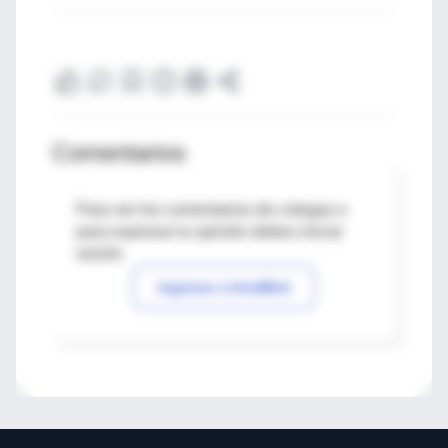
Comentarios
Para ver los comentarios de colegas o
para expresar tu opinión debes iniciar
sesión
Ingresar a IntraMed