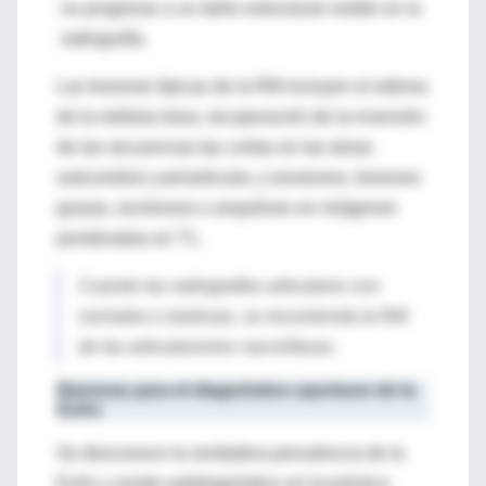
no progresar a un daño estructural visible en la
radiografía.
Las lesiones típicas de la RM incluyen el edema
de la médula ósea, recuperación de la inversión
de las secuencias tau cortas en las áreas
subcondral y periarticular, y erosiones, lesiones
grasas, esclerosis o anquilosis en imágenes
ponderadas en T1.
Cuando las radiografías articulares son
normales o dudosas, se recomienda la RM
de las articulaciones sacroilíacas.
Barreras para el diagnóstico oportuno de la
EsAx
Se desconoce la verdadera prevalencia de la
EsAx y existe subdiagnóstico en la práctica