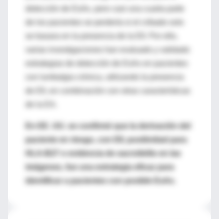
detección de EsAx, pero casi una cuarta parte
de los pacientes se perdería si el cribado solo
se basara en la presencia de la EII. Por ello,
varias investigaciones han evaluado y validado
estrategias de detección de EsAx en pacientes
con lumbalgia crónica, utilizando la presencia
de EII, en combinación con otras características
de la EA.
En EE. UU. se confirmó que la derivación del
paciente en riesgo, con EII, positividad para
HLA-B27 o evidencia de sacroileítis en las
imágenes, fue una estrategia eficaz para
identificar a pacientes con posible EsAx.