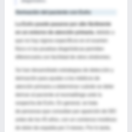
diagnóstico.
Derivación del paciente con EsAx
La EsAx puede pasarse por alto fácilmente
en un entorno de atención primaria
, debido a
que no hay signos específicos en el examen
físico ni las pruebas diagnósticas permiten
diferenciarla con facilidad de otros síndromes.
Se han desarrollado estrategias de detección y
derivación para ayudar a los médicos de
atención primaria a determinar cuándo se debe
derivar al paciente al reumatólogo ante la
sospecha de EsAx. En general, se trata
de personas que consultan por aparición de DEI
antes de los 45 años, con un comienzo insidioso
de dolor de espalda por 3 meses. Por lo tanto,