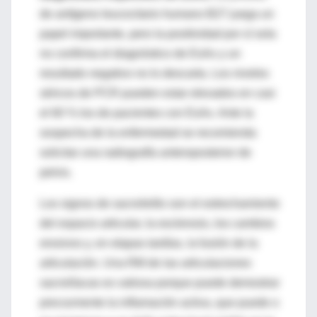
de antígeno leucocitario humano B27 juega un
papel importante, pero la positividad por sí sola
no confirma el diagnóstico de EsAx y un
resultado negativo no lo descarta. Los niveles
séricos de PCR pueden estar elevados en casi
el 60 % los de pacientes con EsAx. Ante la
sospecha de la enfermedad se recomienda
solicitar una radiografía anteroposterior de
pelvis.
Los signos de sacroileítis son el estrechamiento
del espacio articular, la esclerosis, los cambios
erosivos y, en etapas tardías, la fusión de la
articulación. Una RM de las articulaciones
sacroilíacas es valiosa porque puede demostrar
precozmente la inflamación activa, que puede o