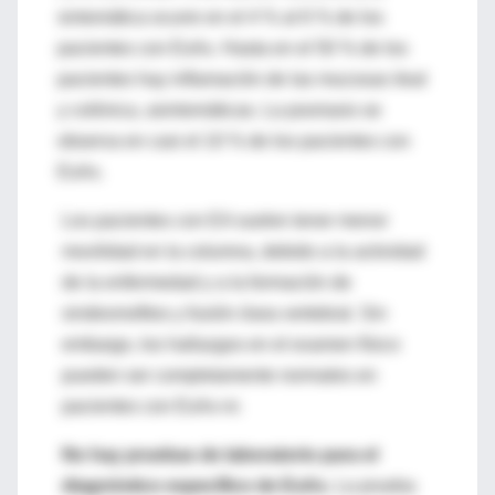
sintomática ocurre en el 4 % al 6 % de los
pacientes con EsAx. Hasta en el 50 % de los
pacientes hay inflamación de las mucosas ileal
y colónica, asintomáticas. La psoriasis se
observa en casi el 10 % de los pacientes con
EsAx.
Los pacientes con EA suelen tener menor
movilidad en la columna, debido a la actividad
de la enfermedad y a la formación de
sindesmofitos y fusión ósea vertebral. Sin
embargo, los hallazgos en el examen físico
pueden ser completamente normales en
pacientes con EsAx-nr.
No hay pruebas de laboratorio para el
diagnóstico específico de EsAx.
La prueba