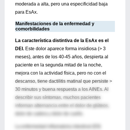
moderada a alta, pero una especificidad baja
para EsAx.
Manifestaciones de la enfermedad y
comorbilidades
La característica distintiva de la EsAx es el
DEI.
Este dolor aparece forma insidiosa (> 3
meses), antes de los 40-45 años, despierta al
paciente en la segunda mitad de la noche,
mejora con la actividad física, pero no con el
descanso, tiene dactilitis matinal que persiste >
30 minutos y buena respuesta a los AINEs. Al
describir sus síntomas, muchos pacientes
informan alternancia entre el dolor de glúteos,
dolor de cadera y dolor de cuello.
La enfermedad inflamatoria intestinal (EII)