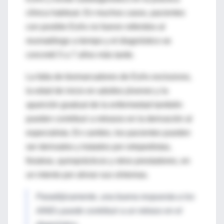
clínica habitual. En muchos casos, pacientes
con posible EsAx no fueron referidos al
reumatólogo a tiempo y el diagnóstico se
concretó 5 a 7 años más tarde.
La falta de biomarcadores de EsAx exclusivos,
la edad de inicio en adultos jóvenes y la
aparición gradual de la enfermedad también
pueden contribuir a retrasos en la derivación al
especialista. En cambio, los pacientes pueden
ser derivados y tratados por ortopedistas,
fisiatras, quiroprácticos y otros prestadores, en
un intento por aliviar sus síntomas.
Paradójicamente, una buena respuesta a los
AINEs puede contribuir a un retraso en el