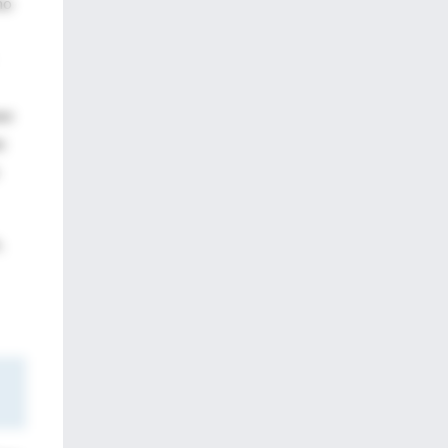
mo
so
:
,