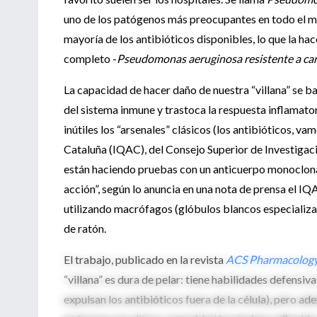
uno de los patógenos más preocupantes en todo el mu
mayoría de los antibióticos disponibles, lo que la h
completo -
Pseudomonas aeruginosa resistente a c
La capacidad de hacer daño
de nuestra “villana” se b
del sistema inmune y trastoca la respuesta inflamator
inútiles los “arsenales” clásicos (los antibióticos, v
Cataluña (IQAC), del Consejo Superior de Investigacio
están haciendo pruebas con un anticuerpo monoclonal,
acción”, según lo anuncia en una nota de prensa el I
utilizando
macrófagos (glóbulos blancos especializado
de ratón.
El trabajo, publicado en
la revista
ACS Pharmacology 
“villana” es dura de pelar: tiene habilidades defe
expulsan los antibióticos fuera de la célula), pero a