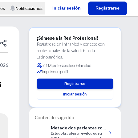
Iniciar sesión
Registrarse
tos
Notificaciones
¡Súmese a la Red Profesional!
Regístrese en IntraMed y conecte con
profesionales de la salud de toda
Latinoamérica.
2026
+1.1 M profesionales de la salud
Impulse su perfil
s
Registrarse
Iniciar sesión
Contenido sugerido
Metade dos pacientes com
Estudo brasileiro revelou que a
síndrome respiratória