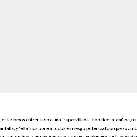
, estaríamos enfrentado a una “supervillana”: habilidosa, dañina, m
talla, y “ella” nos pone a todos en riesgo potencial porque su ám
nas aeruginosa
; es una bacteria, y no una cualquiera: se la conside