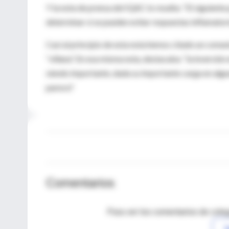
Y la nota de prensa del IQAC lo resalta: “El siguient
determinar si se pueden evitar respuestas inflamator
Casi al principio de esta nota hemos citado un comun
“villana”. En esa misma nota, destacaba: “la inversió
siendo importante, dada su importante carga en alguna
parece?
Comentarios
Para ver los comentarios de coleg
I