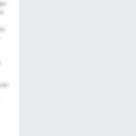
igno
no
fue
ó
n de