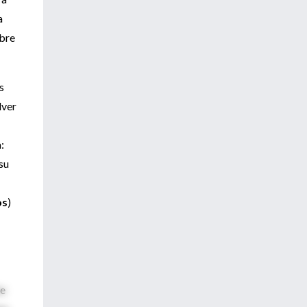
a
mbre
s
lver
:
su
os
)
te