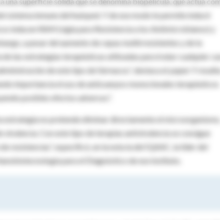
 una superficie sólida que se denomina biopelícula, que actúa co
del sistema inmune del huésped. Y de ese modo le permite inducir
cos inducen RAM (sigla para Resistencia a los Antimicrobianos) y
bargo, a pesar del aumento de cepas multirresistentes y de la
 de las estrategias terapéuticas utilizadas para tratar cualquier ca
dministración de este tipo de fármacos”, destaca el
paper.
Y resalta
ando importancia el uso de anticuerpos monoclonales terapéuticos
uyendo posibles efectos adversos”.
ta estrategia no pretende eliminar directamente el microorganismo
 virulencia. Con este tipo de terapias antivirulencia se consigue
de resistencias”, especificó, en la nota la del IQAAC, la líder del
Nanobiotecnología para el Diagnóstico de ese instituto.