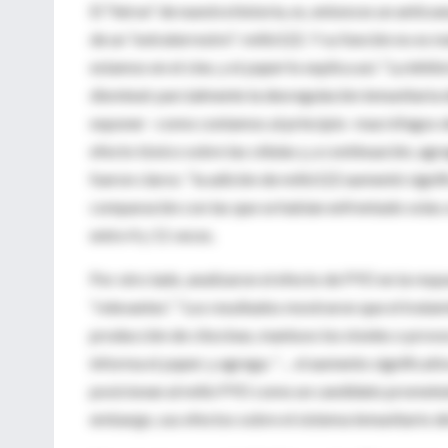
El “héroe” de nuestra historia, es, entonces un anticu
de un “extraterrestre”: mAb122. Y su función no es ma
estamos en el cine, y el
paper
lo explica así: “La inhi
disminuir parcialmente la desregulación inmunitaria d
exponer –como contamos al principio- macrófagos d
efecto tóxico sobre las células y, a continuación, a
fueron claros: “la adición de mAb122 aumentó signific
comparación con las que se habían enfrentado solas a
entre 4 y 11 veces.
Por otro lado, analizaron el efecto de PYO en la res
“relevantes”. “Los resultados mostraron que el trata
producción de citocinas, mantuvo los niveles o prov
informa el
paper
, y agrega: “… el aumento significati
posicionan al mAb PYO como un candidato prometedo
embargo, sus efectos sobre el sistema inmunitario d