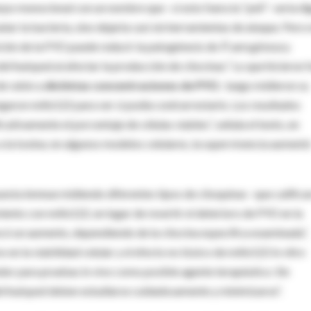
erpo monoclonal con un nombre que –si esto fuera la “peli”- sería d
tar la bacteria, sino dejarla casi sin herramientas de ataque. Pero 
bición de la PYO puede reducir la patogénesis de
P. aeruginosa
y
el huésped al afectar la producción de citocinas.” Lo que hicieron 
e ratón a
distintas concentraciones de PYO
;
luego midieron su
gregaron mAb122 para ver si podía contrarrestarlo. Los resultados
ativamente el porcentaje de células viables”, señala el texto, en
 la toxina; en algunos modelos celulares, la supervivencia aument
puesta inmnue midiendo diferentes tipos de citoquinas –que califica
miento con mAb122, en lugar de revertir el deterioro de PYO en la
ocó un aumento, dependiendo de la citocina específica examinada”,
vo en la viabilidad celular y el efecto no tóxico de mAb122 in vitro
r para pruebas in vivo como posible agente terapéutico. Sin
el huésped deben estudiarse cuidadosamente y minimizarse”.