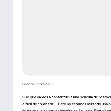
Fuente
:
IntraMed
Si lo que vamos a contar fuera una película de Marvel
difícil de combatir…
Pero no estamos mirando una pan
favorito suelen ser los hospitales. Se llama
Pseudomo