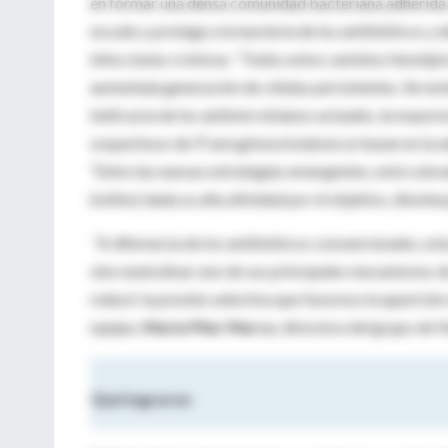
en formar una densa comunidad bacteriana adherida a
escudo y protege a la bacteria de los antibióticos y 
infecciones crónicas. “Todos estos cambios fenotípi
aumentala generación de células persistentes. Sin em
ineficacia de los antimicrobianos actuales, la mayoría
sospechoso de
P. aeruginosa
todavía se basan en la a
“Entre las nuevas estrategias emergentes, está cobr
(mAbs) dada su alta afinidad por el objetivo, dismin
“A diferencia de los antibióticos convencionales, es
sino neutralizar uno de sus principales mecanismos de
reducir la presión selectiva que favorece la aparición 
equipo,
María Pilar Marco
, directora del grupo de 
Qué lograron