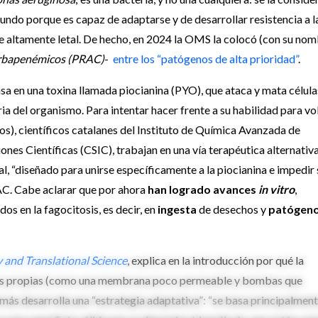
ndo porque es capaz de adaptarse y de desarrollar resistencia a l
ace altamente letal. De hecho, en 2024 la OMS la colocó (con su no
arbapenémicos (PRAC)
-
entre los “patógenos de alta prioridad”
.
asa en una toxina llamada piocianina (PYO), que ataca y mata célula
ia del organismo. Para intentar hacer frente a su habilidad para vo
amos), científicos catalanes del Instituto de Química Avanzada de
nes Científicas (CSIC), trabajan en una vía terapéutica alternativa
 “diseñado para unirse específicamente a la piocianina e impedir 
QAC. Cabe aclarar que por ahora
han logrado avances
in vitro
,
s en la fagocitosis, es decir, en
ingesta
de desechos y
patógen
and Translational Science
, explica en la introducción por qué la
nsivas propias (como una membrana poco permeable y bombas que
demás desarrolla una “estrategia adaptativa”: “se basa principalmen