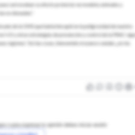
e paso será evaluar su efecto protector en modelos animales y
ias no deseadas”.
icado de la OMS que había hincapié en la peligrosidad de nuestra
n en I+D y otras estrategias de prevención y control de la PRAC sig
s regiones.” Así las cosas, bienvenido el avance catalán, ¿no les
as o para expresar tu opinión debes iniciar sesión
ngresar a IntraMed