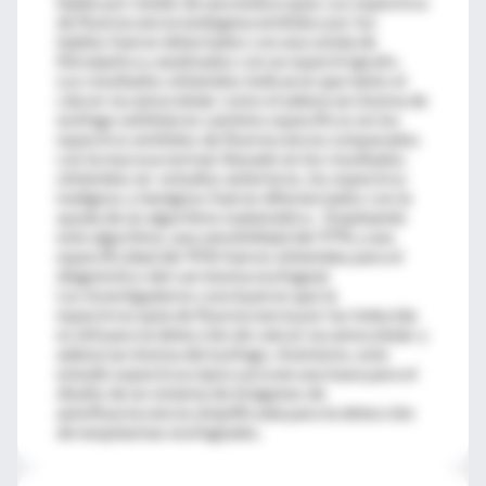
tejido por medio de una endoscopia. Los espectros
de fluorescencia endógena emitidos por los
tejidos fueron detectados con una sonda de
fibraóptica y analizados con un espectrógrafo.
Los resultados obtenidos indicaron que tanto el
cáncer escamocelular como el adenocarcinoma de
esófago exhibieron cambios específicos en los
espectros emitidos de fluorescencia comparados
con la mucosa normal. Basado en los resultados
obtenidos en estudios anteriores, los espectros
malignos y benignos fueron diferenciados con la
ayuda de un algoritmo matemático. Empleando
este algoritmo, una sensibilidad del 97% y una
especificidad del 95% fueron obtenidas para el
diagnóstico del carcinoma esofageal.
Los investigadores concluyeron que la
espectroscopia de fluorescencia por luz inducida
es útil para la detección de cáncer escamocelular y
adenocarcinoma del esófago. Asimismo, este
estudio espectroscópico provee una base para el
diseño de un sistema de imágenes de
autofluorescencia simplificada para la detección
de neoplasmas esofageales.