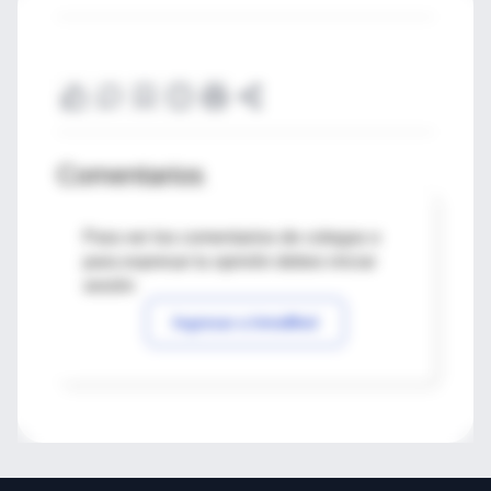
Comentarios
Para ver los comentarios de colegas o
para expresar tu opinión debes iniciar
sesión
Ingresar a IntraMed