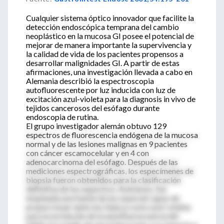
Cualquier sistema óptico innovador que facilite la
detección endoscópica temprana del cambio
neoplástico en la mucosa GI posee el potencial de
mejorar de manera importante la supervivencia y
la calidad de vida de los pacientes propensos a
desarrollar malignidades GI. A partir de estas
afirmaciones, una investigación llevada a cabo en
Alemania describió la espectroscopia
autofluorescente por luz inducida con luz de
excitación azul-violeta para la diagnosis in vivo de
tejidos cancerosos del esófago durante
endoscopia de rutina.
El grupo investigador alemán obtuvo 129
espectros de fluorescencia endógena de la mucosa
normal y de las lesiones malignas en 9 pacientes
con cáncer escamocelular y en 4 con
adenocarcinoma del esófago. Después de las
mediciones espectrográficas, los especímenes de
biopsia fueron obtenidos para la clasificación
definitiva de los espectros. Asimismo, fue
empleada una fuente de luz especial capaz de
proporcionar tanto luz blanca como azul-violeta
para la excitación de la autofluorescencia del