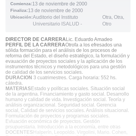
Comienza:
13 de noviembre de 2000
Finaliza:
13 de noviembre de 2000
Ubicación:
Auditorio del Instituto
Otra, Otra,
Universitario ISALUD
-
Otro
DIRECTOR DE CARRERA
Lic. Eduardo Amadeo
PERFIL DE LA CARRERA
Otrofa a los efresados una
sólida formación para el análisis de los procesos de
reforma del Estado, el diseño estratégico, la formulación y
evauación de proyectos sociales y la aplicación de los
instrumentos técnicos y metodológicos para una gestión
de calidad de los servicios sociales.
DURACION
3 cuatrimestres. Carga horaria: 552 hs.
cátedra.
MATERIAS
Estado y políticas sociales. Situación social
de la argentina. Financiamiento y gasto social. Desarrollo
humano y calidad de vida. Investigación social. Teoría y
análisis organizacional. Seguridad social. Gerencia
social, Calidad de servicios sociales. Análisis situacional.
Formulación de proyectos y programas sociales.
Evluación económica de proyectos. Gestión
prsupuestaria. Introducción a la economía, entre otras
DOCENTES
Halperín, Leopoldo. Virgolini, Mario. Cohen,