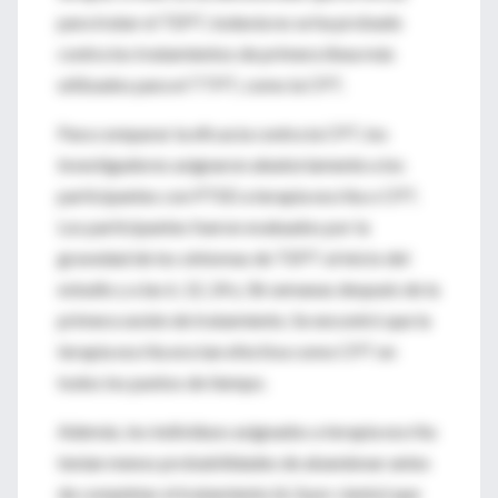
para tratar el TEPT, todavía no se ha probado
contra los tratamientos de primera línea más
utilizados para el TTPT, como la CPT.
Para comparar la eficacia contra la CPT, los
investigadores asignaron aleatoriamente a los
participantes con PTSD a terapia escrita o CPT.
Los participantes fueron evaluados por la
gravedad de los síntomas de TEPT al inicio del
estudio y a las 6, 12, 24 y 36 semanas después de la
primera sesión de tratamiento. Se encontró que la
terapia escrita era tan efectiva como CPT en
todos los puntos de tiempo.
Además, los individuos asignados a terapia escrita
tenían menos probabilidades de abandonar antes
de completar el tratamiento (6.3 por ciento) que