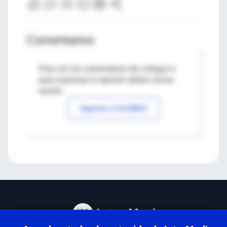
Comentarios
Para ver los comentarios de colegas o
para expresar tu opinión debes iniciar
sesión
Ingresar a IntraMed