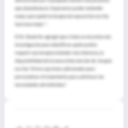
que abandonaron. Esperamos poder entender
mejor para quién la terapia de exposición escrita
funciona mejor ".
El Dr. Rudorfer agregó que si bien se necesita más
investigación para identificar quién podría
requerir una terapia estándar más intensiva, la
disponibilidad de la nueva intervención de terapia
escrita "ofrece opciones adicionales para
personalizar el tratamiento para satisfacer las
necesidades del individuo".