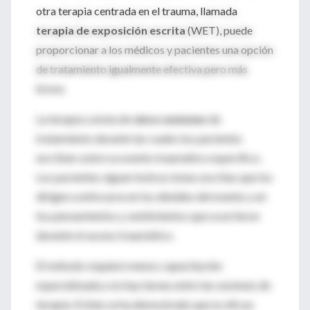
otra terapia centrada en el trauma, llamada
terapia de exposición escrita
(WET), puede
proporcionar a los médicos y pacientes una opción
de tratamiento igualmente efectiva pero más
breve.
La terapia consta de
cinco sesiones
de
tratamiento durante las cuales los pacientes
escriben sobre su evento traumático específico.
Los pacientes siguen instrucciones escritas que los
dirigen a enfocarse en los detalles del evento y en
los pensamientos y sentimientos que ocurrieron
durante el suceso traumático.
El método requiere menos capacitación
especializada y no hay tareas entre las sesiones de
terapia. Si bien se ha demostrado que es eficaz