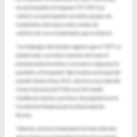
los participantes en el grupo CPT (39.7 por
ciento). Los participantes en ambos grupos de
tratamiento informaron altos niveles de
satisfacción con el tratamiento que recibieron.
"Los hallazgos del estudio sugieren que el TEPT se
puede tratar con menos sesiones de lo que se
pensaba anteriormente y con menos carga para el
paciente y el terapeuta", dijo la autora principal del
estudio Denise Sloan, Ph.D., directora asociada del
Centro Nacional de PTSD en el VA Health
Healthcare System y profesor de psiquiatría en la
Facultad de Medicina de la Universidad de
Boston.
"Además, el breve tratamiento fue bien tolerado,
demostrado por el pequeño número de pacientes