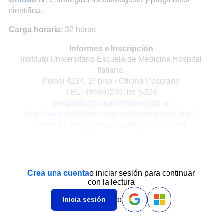
científica.
Carga horaria:
32 horas
Informes e Inscripción
Instituto Universitario Escuela de Medicina Hospital
Italiano.
Potosí 4234, 2º piso - Oficina Posgrado
TEL. 4959-0200. Int. 5324
posgrado@hospitalitaliano.org.ar
http://www.hospitalitaliano.org.ar/edu/index.php?
contenido=ver_curso.php&id_curso=13544
Crea una cuenta
o iniciar sesión para continuar
con la lectura
o
Inicia sesión