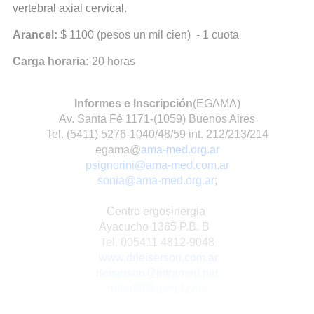
vertebral axial cervical.
Arancel:
$ 1100 (pesos un mil cien) - 1 cuota
Carga horaria:
20 horas
Informes e Inscripción
(EGAMA)
Av. Santa Fé 1171-(1059) Buenos Aires
Tel. (5411) 5276-1040/48/59 int. 212/213/214
egama@
ama-med.org.ar
psignorini@ama-med.com.ar
sonia@ama-med.org.ar
;
Centro ergosinergia
Ayacucho 1365 P.B. B
Tel. 005411 4812-9048
www.drleiserson.com.ar
rleiserson@intramed.net
roller88@gmail.com