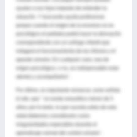
ayudar a sus hijos tratando de entender la
situación. Y buscando ayuda profesional,
porque cuando el origen de la enuresis no es
psicológico el pediatra podrá hacer la derivación
correspondiente con un urólogo infantil que
indagará el funcionamiento de los riñones y el
aparato urinario. En cualquier caso, sea de
origen psicológico, o no, es indispensable estar
atentos y acompañarlos".
Por último, es importante remarcar, como señala
el site, que " no existe eneurético menor de 5
años; por lo tanto, lo que suceda antes de esta
edad debemos considerarlo como
irregularidades esperables durante el
aprendizaje normal del control urinario".