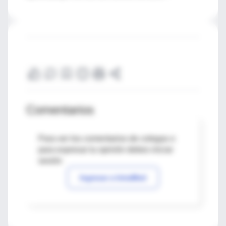
Comentarios
Para ver los comentarios de colegas o
para expresar tu opinión debes iniciar
sesión
Ingresar a IntraMed