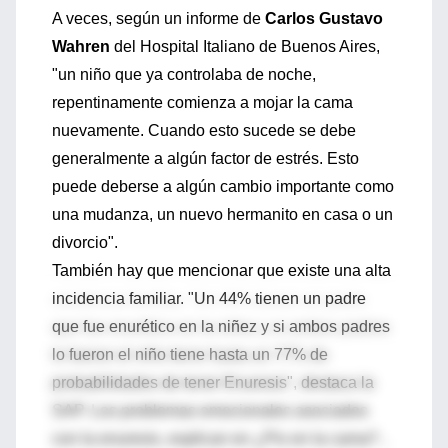
A veces, según un informe de
Carlos Gustavo
Wahren
del Hospital Italiano de Buenos Aires,
"un niño que ya controlaba de noche,
repentinamente comienza a mojar la cama
nuevamente. Cuando esto sucede se debe
generalmente a algún factor de estrés. Esto
puede deberse a algún cambio importante como
una mudanza, un nuevo hermanito en casa o un
divorcio".
También hay que mencionar que existe una alta
incidencia familiar. "Un 44% tienen un padre
que fue enurético en la niñez y si ambos padres
lo fueron el niño tiene hasta un 77% de
probabilidades de tener Enuresis", destaca la
SAP. Los problemas emocionales asociados
con la enuresis, explican en ¿Pis en la cama? ,