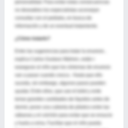
personalidad. Para evitar estas consecuencias
no deseables los especialistas aconsejan
consultar con el pediatra, en busca de
información y de un eventual tratamiento.
¿Cómo tratarlo?
Entre las sugerencias para tratar la enuresis ,
explica Carlos Gustavo Wahren, están r
easegurar al niño que los síntomas de enuresis
van a pasar cuando crezca . Hasta que ello
suceda, sin embargo, algunos pasos pueden
ayudar. Entre ellos, que use el toilet y evite
tomar grandes cantidades de líquidos antes de
dormir, poner una cubierta de plástico entre las
sábanas y el colchón para evitar que se ensucie
y huela a orina. Facilitar que el niño pueda