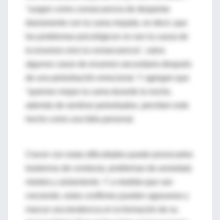
"surgen como consecuencia de despertar
diariamente con la cama mojada, es decir, que
los problemas psicológicos no son la causa de
la enuresis sino la consecuencia", salvo
algunos casos de enuresis secundaria después
de una perturbación emocional. Y agregan que
"quienes mojan la cama durante la noche,
además de sentirse perturbados, perciben este
hecho como una falla personal.
Crecer con estas dificultades puede provocarles
trastornos de conducta, problemas de ansiedad,
miedos y aislamiento. Y a medida que van
creciendo, estos conflictos pueden agravarse y
marcar una tendencia en la formación de su