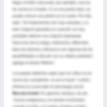
llegar al baño colocando, por ejemplo, una luz
de noche en el baño. Si se encuentra lejos, se
puede colocar una pelela en el cuarto. Por otro
lado, "los tratamientos son muy variados, y si
bien ninguno garantiza la curación, es muy
probable obtener una mejoría importante.
Ejercicios de la vejiga, motivación, diferentes
tipos de alarmas y fármacos son algunas de las
posibilidades a discutir con su médico pediatra",
agrega el doctor Wahren .
Los padres deberían saber que los niños no se
hacen pis a propósito, no se lo hacen "a ellos",
informa la Licenciada en psicología social
Marcela Antebi
. En general, destaca, les da
"mucha vergüenza y se sienten incómodos
cuando sucede. Los papás siempre pueden