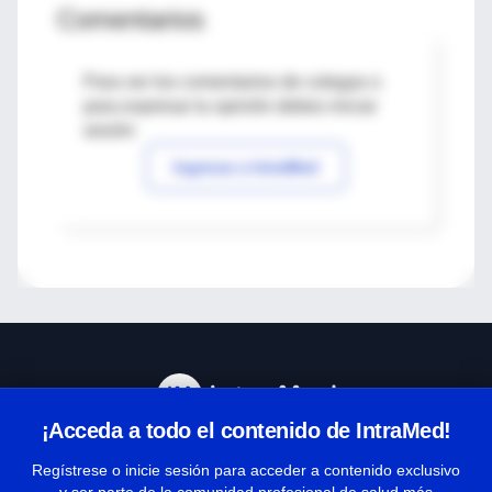
Comentarios
Para ver los comentarios de colegas o
para expresar tu opinión debes iniciar
sesión
Ingresar a IntraMed
¡Acceda a todo el contenido de IntraMed!
Centro de Ayuda
Regístrese o inicie sesión para acceder a contenido exclusivo