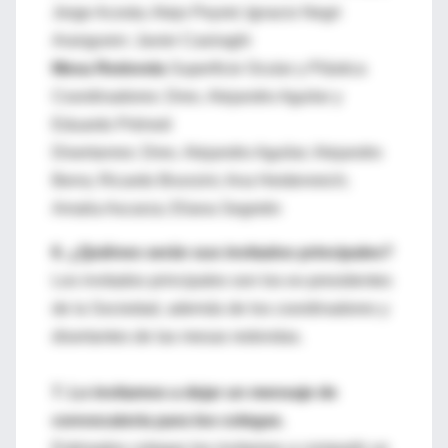
Jorge Acosta; Alejo Peyret; Ignacio Negri
Aranguren: Javier Casiraghi
Mesa Redonda
Superficie Ocular y Plástica
Coordinadores: Dres. Alejandro Aguilar y
Eduardo Prémoli
Disertanres: Dres. Alejandro Aguilar; Alejandro
Berra; Ricardo Brunzini; Ana Heidenreich;
Amalia Ascarza; Eliana Segretin
6. ¿Quiénes serán sus invitados principales?
Los invitados principales son los ex-presidentes
de la Sociedad, además de los coordinadores y
disertantes de las mesas redondas.
7. Lo invitamos a dejar un mensaje de
convocatoria para los colegas.