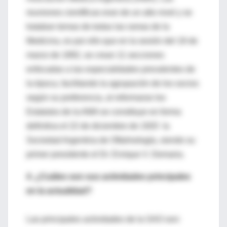
reuniones científicas eran de un alto nivel y se
trataban temas de todas las ramas de la
Medicina, es por ello que en la sesión del 18 de
marzo de 1892, se crean 11 secciones
enfocadas a las especialidades prevalentes de
la época, facilitando la agrupación de los socios
según su preferencia, al reformarse los
Estatutos de la AMA se constituye en forma
definitiva el 22 de diciembre de 1920 la
Sociedad Argentina de Oftalmología, siendo su
primer presidente el Dr. Enrique V. Demaria.
4. ¿Cuáles son sus actividades principales
en la actualidad?
Las principales actividades de la SAO son: