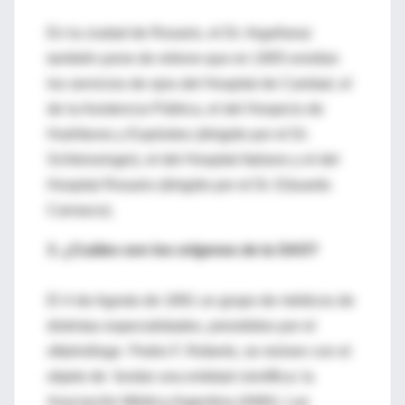
En la ciudad de Rosario, el Dr. Argañaraz
también pone de relieve que en 1905 existían
los servicios de ojos del Hospital de Caridad, el
de la Asistencia Pública, el del Hospicio de
Huérfanos y Expósitos (dirigido por el Dr.
Schleissinger), el del Hospital Italiano y el del
Hospital Rosario (dirigido por el Dr. Eduardo
Carrasco).
3. ¿Cuáles son los orígenes de la SAO?
El 4 de Agosto de 1891 un grupo de médicos de
distintas especialidades, presididos por el
oftalmólogo Pedro F. Roberts, se reúnen con el
objeto de fundar una entidad científica: la
Asociación Médica Argentina (AMA). Las