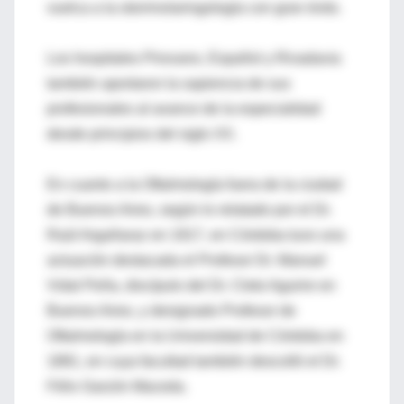
vuelca a la otorrinolaringología con gran éxito.
Los hospitales Pirovano, Español y Rivadavia
también aportaron la sapiencia de sus
profesionales al avance de la especialidad
desde principios del siglo XX.
En cuanto a la Oftalmología fuera de la ciudad
de Buenos Aires, según lo relatado por el Dr.
Raúl Argañaraz en 1917, en Córdoba tuvo una
actuación destacada el Profesor Dr. Manuel
Vidal Peña, discípulo del Dr. Cleto Aguirre en
Buenos Aires, y designado Profesor de
Oftalmología en la Universidad de Córdoba en
1881, en cuya facultad también descolló el Dr.
Félix Garzón Maceda.