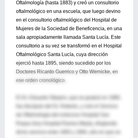
Oftalmología (hasta 1883) y creó un consultorio
oftalmológico en una escuela, que luego devino
en el consultorio oftalmológico del Hospital de
Mujeres de la Sociedad de Beneficencia, en una
sala apropiadamente llamada Santa Lucía. Este
consultorio a su vez se transformó en el Hospital
Oftalmológico Santa Lucía, cuya dirección
ejerció hasta 1895, siendo sucedido por los
Doctores Ricardo Guerrico y Otto Wernicke, en
ese orden cronológico.
El Dr. Eduardo Obejero, que se graduó en 1880,
fue discípulo del Dr. Roberts, y creó el Servicio
de Oftalmología del entonces Hospital San
Roque (hoy Hospital Ramos Mejía), dirigiendo
dicho servicio entre 1883 y 1894, año en que se