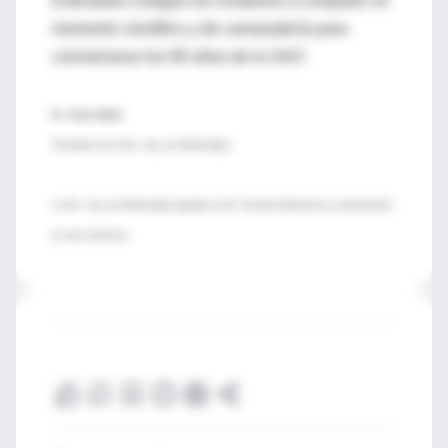
Estimados colegas los invitamos a compartir un
momento científico y de camaradería para
conmemorar los 90 años de la SAO
Dr. Oscar Mallo
Presidente de la Soc. Arg. de Oftalmología
La Soc. Arg. de Oftalmología agradece al Dr. Ricardo Wainsztein su participación
en esta entrevista