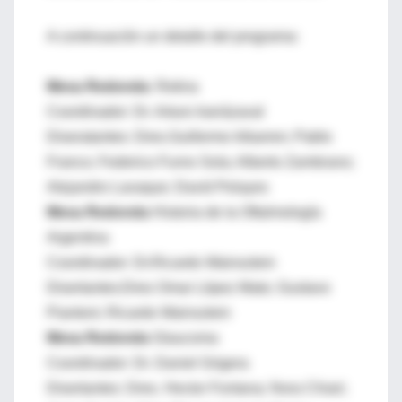
A continuación un detalle del programa:
Mesa Redonda
: Retina
Coordinador: Dr. Arturo Irarrázaval
Diseratantes: Dres.Guillermo Iribarren; Pablo
Franco; Federico Furno Sola; Alberto Zambrano;
Alejandro Lavaque; David Pelayes
Mesa Redonda
Historia de la Oftalmología
Argentina
Coordinador: Dr.Ricardo Wainsztein
Disertantes:Dres Omar López Mato; Gustavo
Piantoni; Ricardo Wainsztein
Mesa Redonda
Glaucoma
Coordinador: Dr. Daniel Grigera
Disertantes: Dres. Hector Fontana; Nora Chiari;