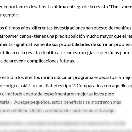
r importantes desafíos. La última entrega de la revista
'The Lance
r cumplir:
los últimos años, diferentes investigaciones han puesto de manifies
afroamericanos- tienen una predisposición mucho mayor que el re
aumenta significativamente sus probabilidades de sufrir un proble
blican en la revista científica, crear estrategias específicas para
ra de prevenir complicaciones futuras.
ue estudió los efectos de introducir un programa especial para mejo
 de origen asiático con diabetes tipo 2. Comparados con aquellos 
ron el método adaptado experimentaron mejoras leves pero
 arterial. "Aunque pequeños, estos beneficios se mostraron más
os en el Reino Unido", comentan los autores en su trabajo.
dolescentes. La incidencia de la diabetes en menores ha crecido
 los resultados de otra de las investigaciones que aparecen en est