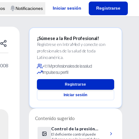
Iniciar sesión
Registrarse
tos
Notificaciones
¡Súmese a la Red Profesional!
Regístrese en IntraMed y conecte con
profesionales de la salud de toda
Latinoamérica.
2008
+1.1 M profesionales de la salud
Impulse su perfil
Registrarse
Iniciar sesión
Contenido sugerido
Control de la presión
El deficiente control puede
arterial en diabéticos