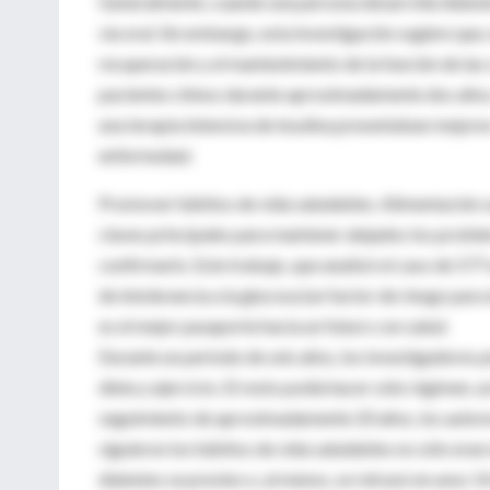
Generalmente, cuando una persona desarrolla diabetes
vía oral. Sin embargo, esta investigación sugiere que, 
recuperación y el mantenimiento de la función de las 
pacientes chinos durante aproximadamente dos años,
una terapia intensiva de insulina presentaban mejores
enfermedad.
Promover hábitos de vida saludables. Alimentación san
claves principales para mantener alejados los proble
confirmarlo. Este trabajo, que analizó el caso de 57
de intolerancia a la glucosa (un factor de riesgo para
es el mejor pasaporte hacia un futuro con salud.
Durante un periodo de seis años, los investigadores p
dieta y ejercicio. El resto podía hacer sólo régimen, a
seguimiento de aproximadamente 20 años, los autore
siguieron los hábitos de vida saludables no sólo eran
diabetes se previno o, al menos, se retrasó en unos 1