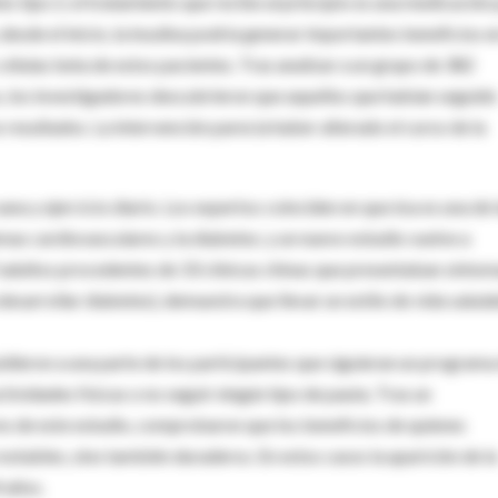
 tipo 2, el tratamiento que recibe al principio es una medicación
desde el inicio, la insulina podría generar importantes beneficios e
células beta de estos pacientes. Tras analizar a un grupo de 382
 los investigadores descubrieron que aquellos que habían seguido
 resultados. La intervención parecía haber alterado el curso de la
a y ejercicio diario. Los expertos coinciden en que ésa es una de 
mas cardiovasculares y la diabetes; y un nuevo estudio vuelve a
7 adultos procedentes de 33 clínicas chinas que presentaban sínto
 desarrollar diabetes), demuestra que llevar un estilo de vida salud
idieron a una parte de los participantes que siguieran un programa
ctividades físicas o no seguir ningún tipo de pauta. Tras un
s de este estudio, comprobaron que los beneficios de quienes
 notables, sino también duraderos. En estos casos la aparición de la
4 años.