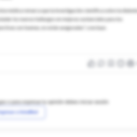
ista médica remarca que la investigación científica sobre la diabet
rasladar los nuevos hallazgos en mejoras sustanciales para los
ectivas son buenas, no están aseguradas", concluye.
as o para expresar tu opinión debes iniciar sesión
ngresar a IntraMed