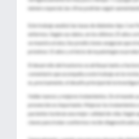
número especial, las cifras podrían seguir aumentand
Este trabajo analizó las tasas de diabetes tipo 1 en 
enfermos. Según sus datos, en los últimos 25 años se h
se muestra al alza. Sus predicciones aseguran que el 
próximos 15 años y el inicio de la patología se prod
El desarrollo del trastorno se atribuye tanto a fact
comentario que acompaña a este trabajo en la revista,
es, precisamente, el desafío principal de la investiga
Hallar nuevos y mejores tratamientos. En el mundo ya 
prevención es importante. Mejorar los tratamientos 
pacientes tuvieran una mejor calidad de vida. Según 
claves para tratar a enfermos recién diagnosticados p