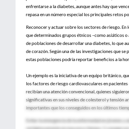
enfrentarse a la diabetes, aunque antes hay que vence
repasa en un número especial los principales retos po
Reconocer y actuar sobre los sectores de riesgo. En 
que determinados grupos étnicos –como asiáticos o 
de poblaciones de desarrollar una diabetes, lo que 
de corazón. Según una de las investigaciones que se pu
estas poblaciones podría reportar beneficios a la ho
Un ejemplo es la iniciativa de un equipo británico, q
los factores de riesgo cardiovasculares en pacientes
recibían una atención convencional, quienes siguie
significativas en sus niveles de colesterol y tensión
importantes que los conseguidos en los últimos tiemp
Evitar la emergencia de la enfermedad en jóvenes y a
vertiginosamente en muy poco tiempo. Y, a juzgar por