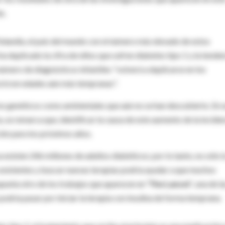
o.
Finlandia, el país del mundo con el número más elevado de estos
a duplicado la cifra de niños que sufren diabetes tipo 1 y la tende
número de diagnósticos infantiles "volverá a duplicarse en los
ucirá en edades aún más tempranas".
ores genéticos como ambientales que aún no se han descubierto. En 
 se remarca que, identificar la causa de este aumento de la incide
ción para los próximos años.
existen 246 millones de adultos diabéticos; por lo tanto, no sólo l
existentes y buscar nuevas terapias podría ayudar a que muchos
apunta otro de los trabajos que aparecen en
‘The Lancet’
, una de l
odría pasar por iniciar la terapia con insulina de forma temprana.