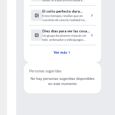
deberse a que la incertidubre
sobre las verdaderas cifras
tensionales en estos pacientes
El coito perfecto dura
provoca que los médicos no
Estos tiempos revelan que en
entre 7 y 13 minutos
intensifiquen el tratamiento.
cuestión de sexo la realidad no
supera la ficción.
Diez días para ver las cosas
Un grupo de jóvenes estarán sin
de otro modo
tele, ordenador y videojuegos
durante este periodo. El proyecto
persigue que sean más críticos y
establezcan estilos de vida
Ver más
saludables.
Personas sugeridas
No hay personas sugeridas disponibles
en este momento