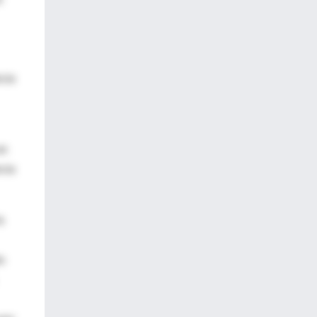
ncia
un
ncia
a
as