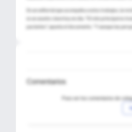
En un editorial que acompaña a estos trabajos, la rev
es un asunto clave hoy en día. "El reto principal es t
pacientes", apunta el documento. "Y aunque las persp
Comentarios
Para ver los comentarios de coleg
I