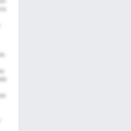
 por
n la
las
mas
able
 de