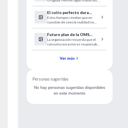
Uruguay. Hemorragias maternas,
suturas innecesarias e
infecciones.
El coito perfecto dura
Estos tiempos revelan que en
entre 7 y 13 minutos
cuestión de sexo la realidad no
supera la ficción.
Futuro plan de la OMS
La organización recuerda que el
contra el abuso de alcohol
consumo excesivo es responsable
de 2,3 millones de muertes cada
año en el mundo.
Ver más
Personas sugeridas
No hay personas sugeridas disponibles
en este momento