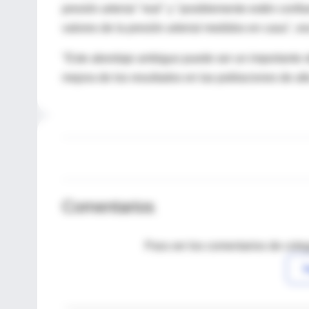
presión arterial "real" y "posiblemente estén con
valores de la presión arterial medidos en casa", es
"Este abordaje ambiguo puede ser un importante ob
mejora de los resultados en las poblaciones de alt
Comentarios
Para ver los comentarios de coleg
I