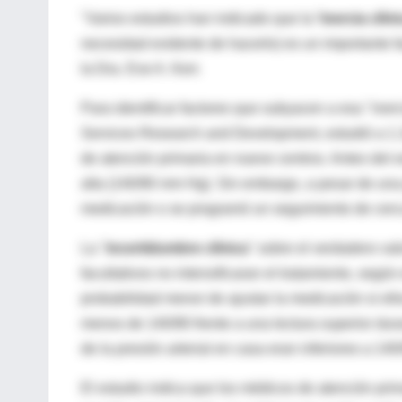
"Varios estudios han indicado que la
'inercia clíni
necesidad evidente de hacerlo) es un importante fac
la Dra. Eve A. Kerr.
Para identificar factores que subyacen a esa "inerc
Services Research and Development, estudió a 1.1
de atención primaria en nueve centros. Antes del e
alta (140/90 mm Hg). Sin embargo, a pesar de una p
medicación o se programó un seguimiento de cerca
La "
incertidumbre clínica
" sobre el verdadero val
facultativos no intensificaran el tratamiento, segú
probabilidad menor de ajustar la medicación si ell
menos de 140/90 frente a una lectura superior dura
de la presión arterial en casa eran inferiores a 14
El estudio indica que los médicos de atención pri