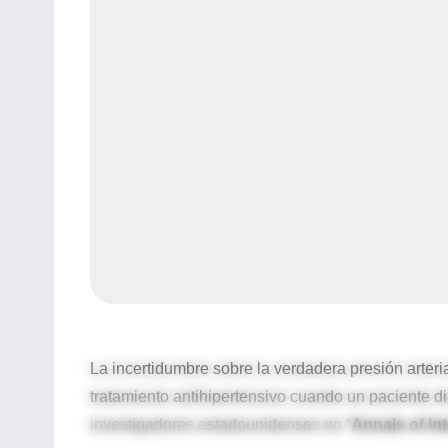
La incertidumbre sobre la verdadera presión arterial
tratamiento antihipertensivo cuando un paciente d
investigadores estadounidenses en “
Annals of In