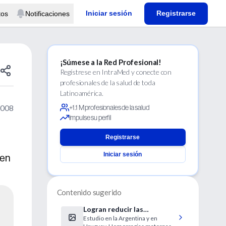
Iniciar sesión
Registrarse
tos
Notificaciones
¡Súmese a la Red Profesional!
Regístrese en IntraMed y conecte con
profesionales de la salud de toda
Latinoamérica.
2008
+1.1 M profesionales de la salud
Impulse su perfil
Registrarse
Iniciar sesión
 en
Contenido sugerido
Logran reducir las
Estudio en la Argentina y en
complicaciones posparto