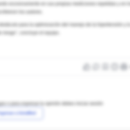
fiando excesivamente en sus propias mediciones repetidas y en l
cribieron los autores.
stáculo para la optimización del manejo de la hipertensión y l
o riesgo", concluye el equipo.
as o para expresar tu opinión debes iniciar sesión
ngresar a IntraMed