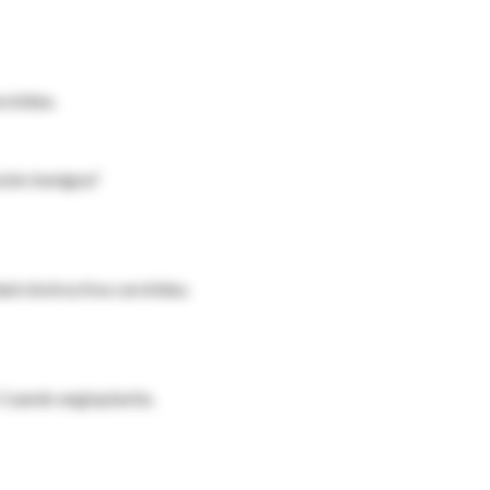
rotídea.
esión benigna?
ad obstructiva carotídea.
 Cuando angioplastia.