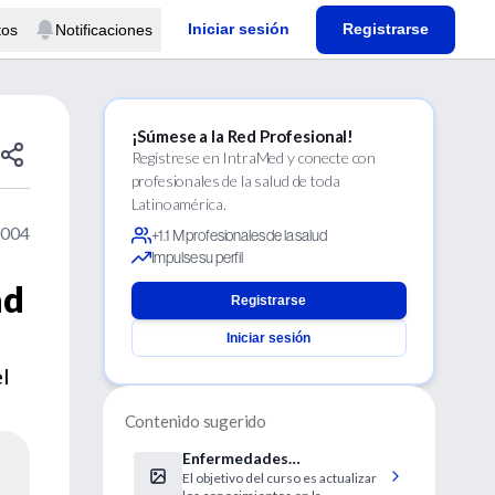
Iniciar sesión
Registrarse
tos
Notificaciones
¡Súmese a la Red Profesional!
Regístrese en IntraMed y conecte con
profesionales de la salud de toda
Latinoamérica.
2004
+1.1 M profesionales de la salud
Impulse su perfil
ad
Registrarse
Iniciar sesión
l
Contenido sugerido
Enfermedades
El objetivo del curso es actualizar
gingivoperiodontales en