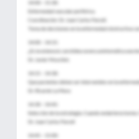
14:00 – 15:30:
Enfermedad vascular periférica.
Coordinación: Dr. Juan Carlos Parodi.
Toma de decisiones en la enfermedad obstructiva ca
14:00 – 14:15:
¿Es la estenosis carotídea severa asintomática una l
Dr. Javier Moschini.
14:15 – 14:30:
Que pacientes deben ser intervenidos en la enfermed
Dr. Ricardo La Mura
14:30 – 14:45:
Selección de la estrategia. Cuando endarterectomía.
Dr. Juan Carlos Parodi
14:45 – 15:00: