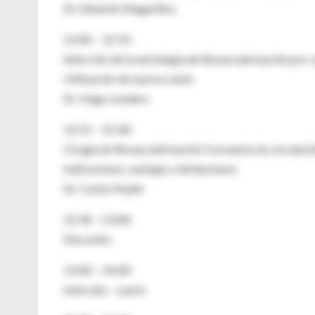
Dr. Eduardo Magariños.
12:00 - 12:15:
Selección de la estrategia de Revascularización por 
Utilización de nuevos stent.
Dr. Hugo Londero
12:15 – 12:30:
Cirugía de Revascularización Coronaria sin circulaci
Indicaciones, ventajas y limitaciones.
Dr. Carlos Nojek
12:30 – 13:00:
Discusión.
13:00 – 14:00:
Intervalo – Lunch