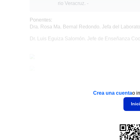
rio Veracruz.
-
Ponentes:
Dra. Rosa Ma. Bernal Redondo. Jefa del Laborator
Dr. Luis Eguiza Salomón. Jefe de Enseñanza Coord
Crea una cuenta
o i
Inic