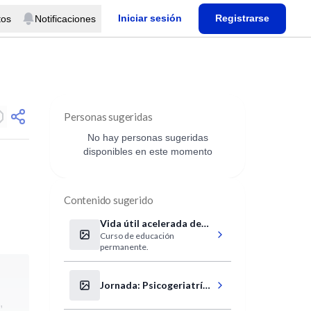
Iniciar sesión
Registrarse
tos
Notificaciones
Personas sugeridas
No hay personas sugeridas
disponibles en este momento
Contenido sugerido
Vida útil acelerada de
Curso de educación
alimentos.
permanente.
Jornada: Psicogeriatría
en la clínica cotidiana
,