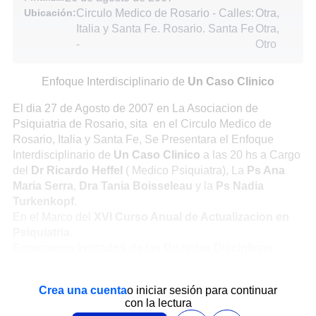
Ubicación:
Circulo Medico de Rosario - Calles:
Otra,
Italia y Santa Fe. Rosario. Santa Fe
Otra,
-
Otro
Enfoque Interdisciplinario de
Un Caso Clinico
El dia 27 de Agosto de 2007 en La Asociacion de
Psiquiatria de Rosario, sita en el Circulo Medico de
Rosario, Italia y Santa Fe, Se Presentara el Enfoque
Interdisciplinario de
Un Caso Clinico
a las 20 hs a Cargo
del
Dr Ricardo Heffel
( Medico Psiquiatra), La
Ps Ana
Maria Serra
,
Dra Tania Boisseleau
y la
Ps Nadia
Turkenkopf
.
En el Marco del
XVI Curso Anual de Actualizacion en
Psiquiatria
.
Esperamos Invitados de las Distintas Disciplinas
Crea una cuenta
o iniciar sesión para continuar
con la lectura