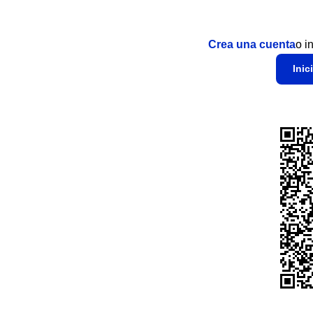
Crea una cuenta
o i
Inic