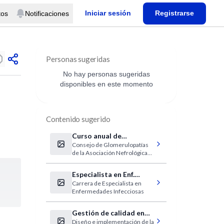
Iniciar sesión
Registrarse
tos
Notificaciones
Personas sugeridas
No hay personas sugeridas
disponibles en este momento
Contenido sugerido
Curso anual de
Consejo de Glomerulopatías
glomerulopatìas 2009
de la Asociación Nefrológica
de Bue nos Aires (ANBA)
Especialista en Enf.
Carrera de Especialista en
Infecciosas (Muñiz)
Enfermedades Infecciosas
Gestión de calidad en
Diseño e implementación de la
Salud