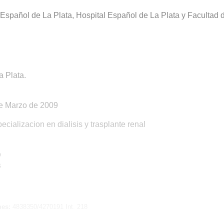
. Español de La Plata, Hospital Español de La Plata y Facultad 
a Plata.
de Marzo de 2009
ecializacion en dialisis y trasplante renal
o
s
mes:
4838350/4270191 Int. 218