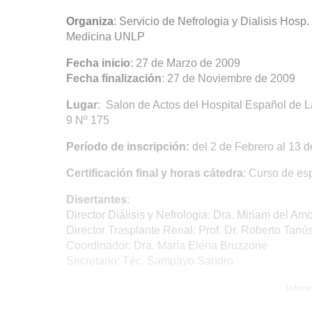
Organiza
: Servicio de Nefrologia y Dialisis Hosp
Medicina UNLP
Fecha inicio
: 27 de Marzo de 2009
Fecha finalización
: 27 de Noviembre de 2009
Lugar
: Salon de Actos del Hospital Español de L
9 Nº 175
Período de inscripción:
del 2 de Febrero al 13 
Certificación final y horas cátedra
: Curso de esp
Disertantes
:
Director Diálisis y Nefrologia: Dra. Miriam del Am
Director Trasplante Renal: Prof. Dr. Roberto Tanú
Coordinador: Dra. María Elena Bruzzone
Secretario: Téc. Sampayo Sandro
Infor