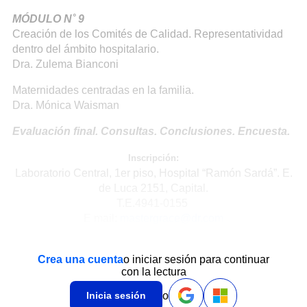
MÓDULO N˚ 9
Creación de los Comités de Calidad. Representatividad
dentro del ámbito hospitalario.
Dra. Zulema Bianconi
Maternidades centradas en la familia.
Dra. Mónica Waisman
Evaluación final. Consultas. Conclusiones. Encuesta.
Inscripción:
Laboratorio Central, 1er piso, Hospital “Ramón Sardá”. E.
de Luca 2151, Capital.
T.E.4941-0155
E mail:
mastergrace@dr.com
Crea una cuenta
o iniciar sesión para continuar
con la lectura
o
Inicia sesión