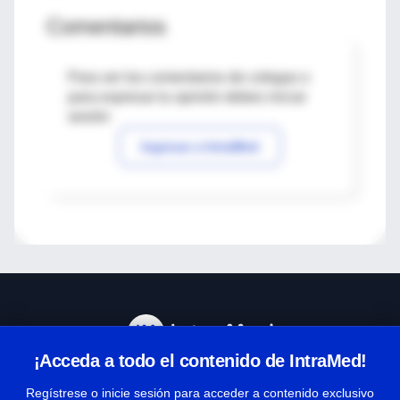
Comentarios
Para ver los comentarios de colegas o
para expresar tu opinión debes iniciar
sesión
Ingresar a IntraMed
¡Acceda a todo el contenido de IntraMed!
Centro de Ayuda
Regístrese o inicie sesión para acceder a contenido exclusivo