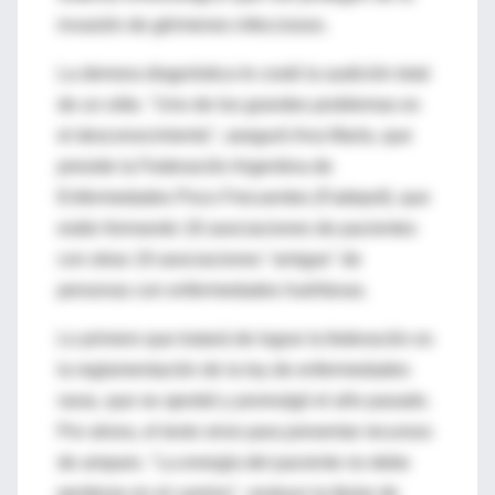
invasión de gérmenes infecciosos.
La demora diagnóstica le costó la audición total
de un oído. "Uno de los grandes problemas es
el desconocimiento", aseguró Ana María, que
preside la Federación Argentina de
Enfermedades Poco Frecuentes (Fadepof), que
están formando 18 asociaciones de pacientes
con otras 19 asociaciones "amigas" de
personas con enfermedades huérfanas.
Lo primero que tratará de lograr la federación es
la reglamentación de la ley de enfermedades
raras, que se aprobó y promulgó el año pasado.
Por ahora, el texto sirve para presentar recursos
de amparo. "La energía del paciente no debe
perderse en el camino", sostuvo la titular de