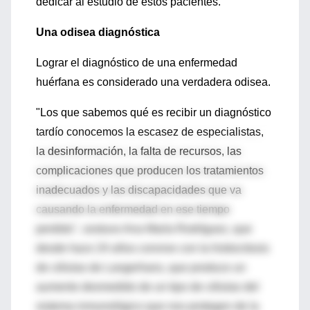
dedicar al estudio de estos pacientes."
Una odisea diagnóstica
Lograr el diagnóstico de una enfermedad
huérfana es considerado una verdadera odisea.
"Los que sabemos qué es recibir un diagnóstico
tardío conocemos la escasez de especialistas,
la desinformación, la falta de recursos, las
complicaciones que producen los tratamientos
inadecuados y las discapacidades que va
causando la enfermedad en ese tiempo
perdido", sostuvo Ana María Rodríguez, que
desde hace 24 años convive con la histiocitosis
de células de Langerhans, que produce un
aumento desmedido de un tipo de células del
sistema inmunológico que nos protegen de la