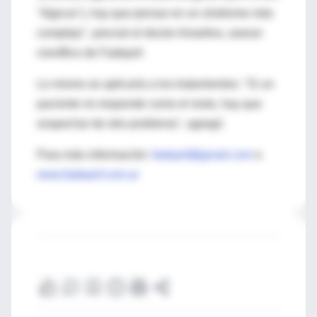
"lógicos"), hay que pensar en un síndrome más
complejo", precisó el doctor Amartino, asesor
científico de Fadepof.
Lo mismo se aplicaría a los tratamientos: "Si un
paciente no responde como el resto, hay que
sospechar de otro problema", agregó.
Para más información:
fadepof@gmail.com
o
www.fadepof.com.ar