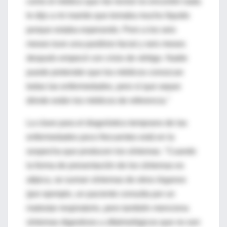
como el médico que me revisó no encontró nada
le dijo a mi marido que tomaba mucho líquido
porque estaba esperando. Pero a los seis
meses tuve una parálisis facial y seis meses
después empecé con crisis de vértigo. Nadie
puede pretender que los médicos conozcan
todas las enfermedades, pero sí que sepan
dónde están los médicos de referencia."
La clave para el diagnóstico temprano de las
enfermedades poco frecuentes está en la
sospecha que producen los síntomas. "Cuando
la forma de presentación de los síntomas es
atípica, se suman síntomas de otros órganos
(por ejemplo, un paciente consulta por un
malestar respiratorio, pero también menciona
síntomas digestivos u oftalmológicos que no son