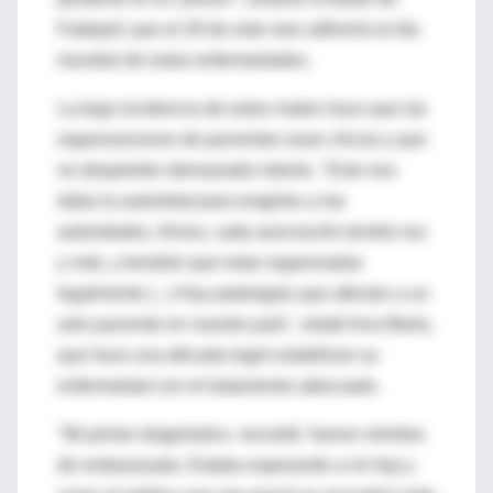
Fadepof, que el 29 de este mes adherirá al día
mundial de estas enfermedades.
La baja incidencia de estos males hace que las
organizaciones de pacientes sean chicas y que
no despierten demasiado interés. "Esto nos
daba la autoridad para exigirles a las
autoridades. Ahora, cada asociación tendrá voz
y voto, y tendrán que estar organizadas
legalmente (...) Hay patologías que afectan a un
solo paciente en nuestro país", relató Ana María,
que hace una década logró estabilizar su
enfermedad con el tratamiento adecuado.
"Mi primer diagnóstico -recordó- fueron mimitos
de embarazada. Estaba esperando a mi hija y