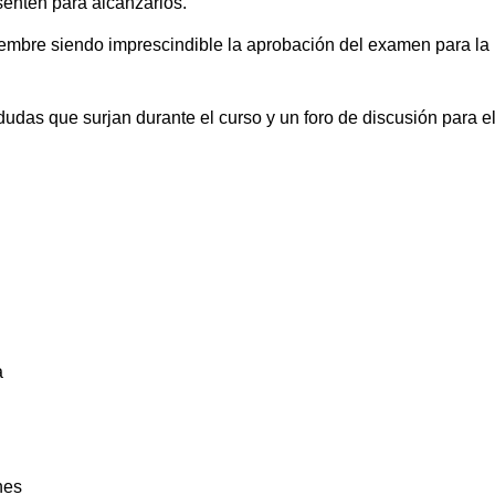
senten para alcanzarlos.
viembre siendo imprescindible la aprobación del examen para la
dudas que surjan durante el curso y un foro de discusión para e
a
nes