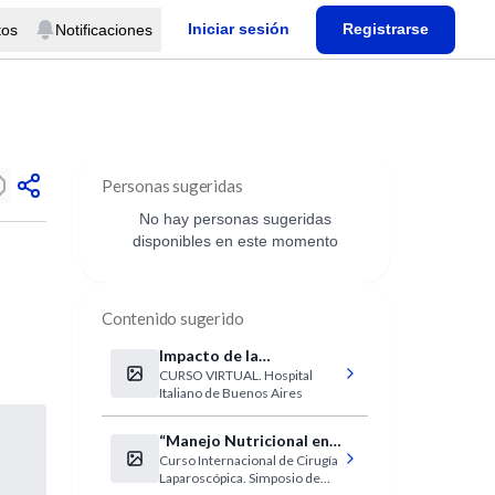
Iniciar sesión
Registrarse
tos
Notificaciones
Personas sugeridas
No hay personas sugeridas
disponibles en este momento
Contenido sugerido
Impacto de la
CURSO VIRTUAL. Hospital
Prematurez en el
Italiano de Buenos Aires
Crecimiento y
Desarrollo
“Manejo Nutricional en
Curso Internacional de Cirugía
Cirugía Bariátrica”
Laparoscópica. Simposio de