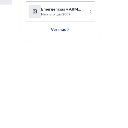
Cirugía Bariátrica. “Manejo
Nutricional Integral en Cirugía
Emergencias y ARM
Bariátrica”.
Neonatologia 2009
Neonatales
Ver más