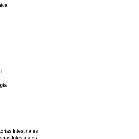
nica
l
ogía
rias Intestinales
rias Intestinales