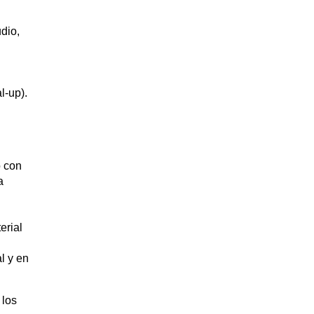
dio,
l-up).
o con
a
erial
l y en
 los