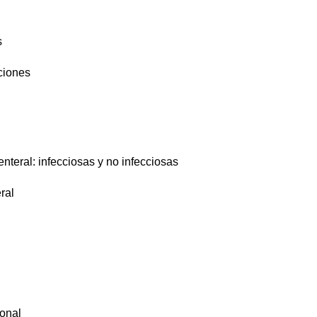
s
ciones
nteral: infecciosas y no infecciosas
ral
ional