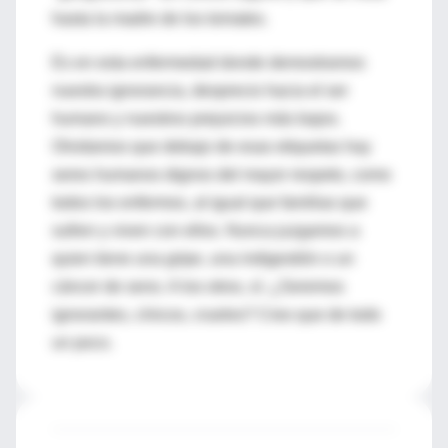
hasta la madre de los tomates.
Es en esta enfermedad donde demostramos
nuestra ignorancia, desprecio hacia el ser
humano y nuestros prejuicios más bajos.
Olvidamos que debajo de esas etiquetas hay
seres humanos dignos del mayor respeto, como
todos los enfermos, al igual que familias que
sufren y viven con ellos. Nunca juzgamos a
quien tiene una gripe, una indigestión o un
cáncer de seno. A los otros, sí. ¿Seremos
ignorantes, cínicos, crueles? Creo que de todo
un poco.