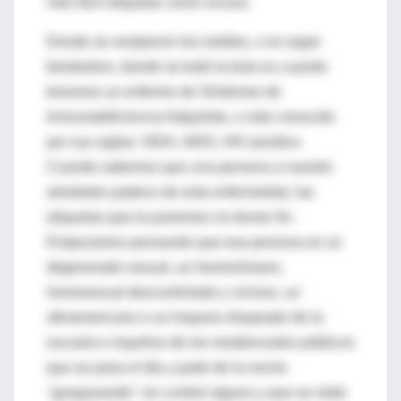
más fácil etiquetar como vicioso
Donde se rompieron los moldes, o en argot
beisbolero, donde se botó la bola es cuando
tenemos un enfermo de Síndrome de
Inmunodeficiencia Adquirida, o más conocido
por sus siglas: SIDA, AIDS, HIV positivo.
Cuando sabemos que una persona a nuestro
alrededor padece de esta enfermedad, las
etiquetas que le ponemos no tienen fin.
Empezamos pensando que esa persona es un
degenerado sexual, un heroinómano,
homosexual descontrolado y vicioso, un
afroamericano o un hispano dropeado de la
escuela e inquilino de los residenciales públicos
que se pasa el día y parte de la noche
"gangueando" sin control alguno y que se mete