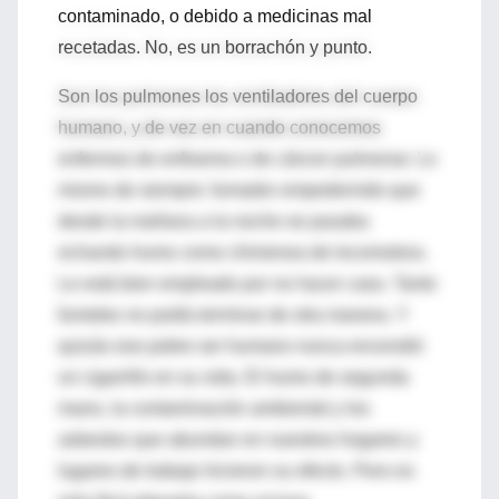
contaminado, o debido a medicinas mal
recetadas. No, es un borrachón y punto.
Son los pulmones los ventiladores del cuerpo
humano, y de vez en cuando conocemos
enfermos de enfisema o de cáncer pulmonar. Lo
mismo de siempre: fumador empedernido que
desde la mañana a la noche se pasaba
echando humo como chimenea de locomotora.
Le está bien empleado por no hacer caso. Tanto
fumeteo no podía terminar de otra manera. Y
quizás ese pobre ser humano nunca encendió
un cigarrillo en su vida. El humo de segunda
mano, la contaminación ambiental y los
asbestos que abundan en nuestros hogares y
lugares de trabajo hicieron su efecto. Pero es