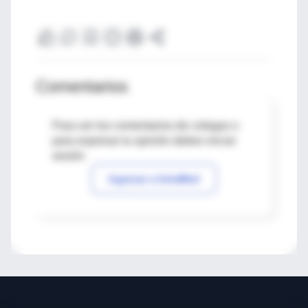
Comentarios
Para ver los comentarios de colegas o
para expresar tu opinión debes iniciar
sesión
Ingresar a IntraMed