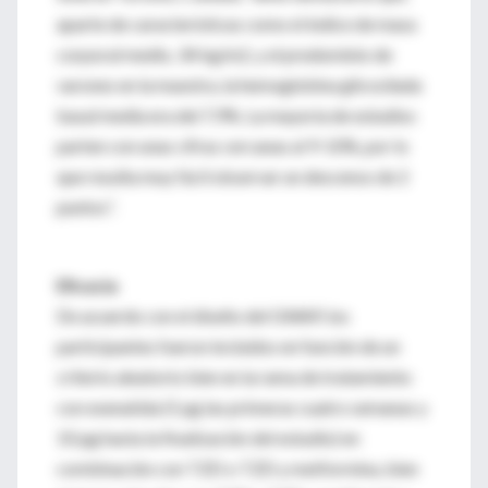
aparte de características como el índice de masa
corporal medio, 34 kg/m2, y el predominio de
varones en la muestra, la hemoglobina glicosilada
basal media era del 7,9%. La mayoría de estudios
parten con unas cifras cercanas al 9-10%, por lo
que resulta muy fácil observar un descenso de 2
puntos”.
Eficacia
De acuerdo con el diseño del GWAP, los
participantes fueron incluidos en función de un
criterio aleatorio bien en la rama de tratamiento
con exenatida (5 μg las primeras cuatro semanas y
10 μg hasta la finalización del estudio) en
combinación con TZD o TZD y metformina, bien