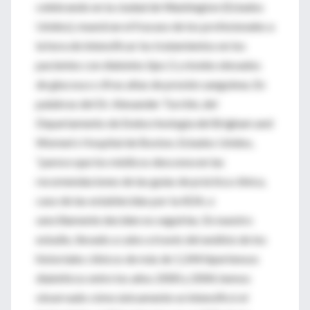
celebrando en la ciudad de Washington (Estados
Unidos), muestran el fracaso de los profesionales a
la hora de intensificar los tratamientos en los
pacientes con diabetes tipo 2 y niveles elevados
de glucosa o cifras altas de presión sanguínea. En
palabras del Dr. Alexander Turchin, del
Departamento de Endocrinología del Brigham and
Women’s Hospital de Boston, Estados Unidos,
“parece que los médicos desconocen las
recomendaciones de las guías de práctica clínica,
caso de las establecidas por la ADA, o
sencillamente deciden no seguirlas. En nuestro
estudio, llevado a cabo a través del análisis de los
historiales clínicos de más de 1.244 hipertensos
diabéticos entre los años 2000 y 2004, hemos
observado cómo únicamente se intensificó el