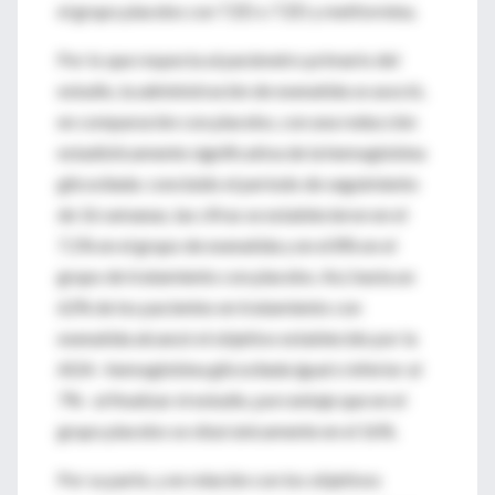
el grupo placebo con TZD o TZD y metformina.
Por lo que respecta al parámetro primario del
estudio, la administración de exenatida se asoció,
en comparación con placebo, con una reducción
estadísticamente significativa de la hemoglobina
glicosilada: concluido el período de seguimiento
de 16 semanas, las cifras se establecieron en el
7,1% en el grupo de exenatida y en el 8% en el
grupo de tratamiento con placebo. Así, hasta un
62% de los pacientes en tratamiento con
exenatida alcanzó el objetivo establecido por la
ADA –hemoglobina glicosilada igual o inferior al
7%– al finalizar el estudio, porcentaje que en el
grupo placebo se situó únicamente en el 16%.
Por su parte, y en relación con los objetivos