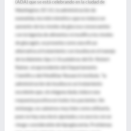
(ADA) que se está celebrando en la ciudad de
Washington, EE UU, la administración de
exenatida, incretín mimético que no induce un
aumento de los niveles de glucosa consecuentes
con la ingesta de alimentos ni modifica los niveles
de glucagón, se presenta como una eficaz
alternativa al tratamiento con insulina en el manejo
de la diabetes tipo 2. En palabras del Dr. Robert
Ratner, vicepresidente del Departamento
Científico del MediStar Research Institute, “la
administración de insulina es un tratamiento
excelente que, sin ninguna duda, induce una
respuesta positiva en todos los pacientes. Sin
embargo, no sabemos muy bien como utilizarla,
pues no hay una dosis ajustada y se asocia con un
riesgo considerable de hipoglucemia. Problemas