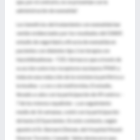
que, por el contrario, no se presentan con la
administración de exenatida”.
Los beneficios del tratamiento con exenatida han
venido evidenciados por los resultados del GWAP,
estudio de seguridad y eficacia de exenatida en
pacientes con diabetes tipo 2 en terapia con
tiazolidinadionas –TZD, fármacos que a través de
su acción sobre los receptores nucleares PPAR-γ
inducen una reducción de la resistencia periférica a
la insulina– y con o sin metformina. El estudio,
llevado a cabo con la participación de 49 centros –
7 de los mismos españoles– y un seguimiento
medio de 16 semanas, contó con la participación
de hasta 223 pacientes. En este contexto, según
apuntó el Dr. Bernard Zinman, del Hospital Mount
Sinai en Toronto, Canadá, “debe destacarse que,