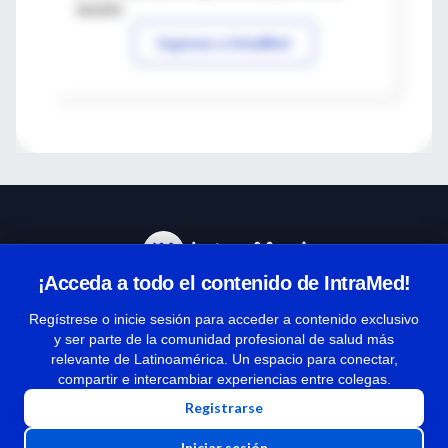
sesión
Ingresar a IntraMed
¡Acceda a todo el contenido de IntraMed!
Centro de Ayuda
Regístrese o inicie sesión para acceder a contenido exclusivo
y ser parte de la comunidad profesional de salud más
relevante de Latinoamérica. Un espacio para conectar,
Términos y condiciones
compartir e intercambiar experiencias entre colegas.
| Políticas de privacidad
Registrarse
| Todos los derechos reservados | Copyright 1997-2026
Iniciar sesión