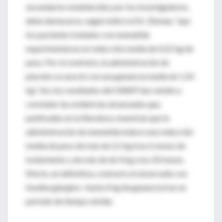
secundarios establecidos por los investigadores,
debe destacarse, según indicó el Dr. Zinman, “que
los pacientes tratados con exenatida
experimentaron un reducción media de 0,22 kg de
peso. Por el contrario, la administración de
placebo se asoció con una ganancia media de 1,54
kg”. Así, los resultados del GWAP han venido a
constatar las evidencias alcanzadas que,
publicadas en la literatura, muestran que la
administración de exenatida induce una reducción
media de peso de más de 2,5 kg tras 6 meses de
tratamiento y de más de de 4 kg a los 20 meses.
Efecto, en definitiva, contrario al observado con
insulina glargina –hasta 4 kg de ganancia tras un
período de tiempo similar.