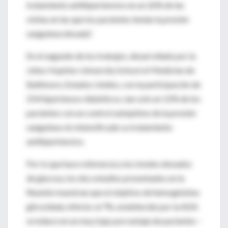
tratamiento antihipertensivo en un 26% de las
visitas en las que los pacientes tenían la presión
sanguínea elevada”.
En el segundo de los trabajos, desarrollado por la
Johns Hopkins University School of Medicine de
Baltimore, Estados Unidos, con la participación de
254 hipertensos diabéticos, tan solo un 12% de los
pacientes con un control subóptimo de la presión
sanguínea vio intensificado su tratamiento
antihipertensivo.
Por lo que hace referencia a los niveles elevados
de glucosa, los dos estudios presentados en la
Reunión muestran que el objetivo de hemoglobina
glicosilada, inferior al 7%, establecido por la ADA
se induce en un muy bajo porcentaje de pacientes –