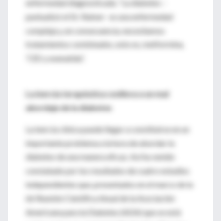
enfermedad diagnosticada. “La diabetes –
puntualizó el Dr. Ratner– es una enfermedad
compleja y, en consecuencia, necesitamos
tratamientos combinados, esto es, metformina,
TZD y exenatida”.
La inercia terapéutica conlleva a un mal
abordaje de la diabetes
La inercia clínica puede llegar a constituirse en un
importante problema a la hora de abordar la
diabetes de una manera eficaz. Así ha venido
constatado por los resultados de cuatro estudios
independientes que, presentados en el marco de la
66 Reunión Científica Anual de la Asociación
Americana para la Diabetes (ADA) que se está