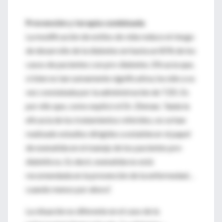
Prevención y terapia combinada
La modificación de estilos de vida reduce el riesgo
de desarrollo de la diabetes en hasta un 85% de los
casos de pacientes con pre-diabetes. Eficacia que,
si bien no tan sumamente significativa, ha sido a su
vez constatada por la administración de TZD. Es
por ello que, como explicó el Dr. Zinman, “dada la
eficacia de los tratamientos referidos, no se han
realizado estudios dirigidos a establecer el papel
de exenatida en el manejo de los pacientes pre-
diabéticos. Es decir, exenatida no está
recomendada en la prevención de la enfermedad…
cuando menos por ahora”.
La situación es diferente en el caso de la