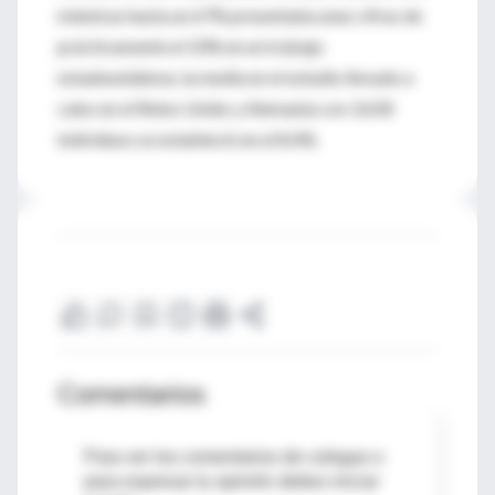
mientras hasta un 67% presentaba unas cifras de
prácticamente el 10% en un trabajo
estadounidense, la media en el estudio llevado a
cabo en el Reino Unido y Alemania con 3.658
individuos se estableció en el 8,4%.
Comentarios
Para ver los comentarios de colegas o
para expresar tu opinión debes iniciar