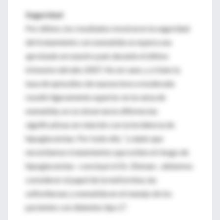
Seguridad
Por último, los resultados mostraron la seguridad
del tratamiento con exenatida se espera sea
aprobado en nuestro país durante el último
trimestre del año 2007. No en vano, y si bien la
tasa de episodios de nausea leve a moderada
resultó ligeramente superior en la rama de
exenatida, no se observaron diferencias
significativas en relación con la incidencia de
hipoglucemias. Por todo ello, “y dado que
necesitamos tratamientos que eviten el riesgo de
hipoglucemias –concluyó el Dr. Zinman–, debemos
considerar el papel de la meformina, las
sulfonilureas y exenatida en el manejo de los
pacientes con diabetes tipo 2”.