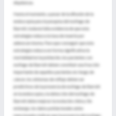
displásicas.
Hasta el momento, a pesar de la difusión de la
endoscopia para la pesquisa del esófago de
Barrett, todavía falta evidencia de que esta
estrategia reduzca la tasa de muerte por
adenocarcinoma. Para que conseguir que esta
estrategia reduzca en forma significativa la
mortalidad en la población, los pacientes con
esófago de Barrett deben constituir una fracción
importante de aquellos pacientes en riesgo de
cáncer, los síntomas de reflujo deben ser
predictivos de la presencia de esófago de Barrett
en la endoscopia y la detección del esófago de
Barrett debe mejorar la evolución clínica. Sin
embargo, los datos poblacionales antes
mencionados indican que la presencia del esófago