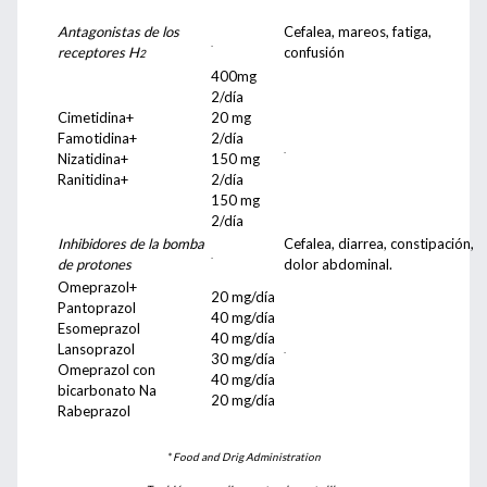
Antagonistas de los
Cefalea, mareos, fatiga,
.
receptores H
confusión
2
400mg
2/día
Cimetidina+
20 mg
Famotidina+
2/día
.
Nizatidina+
150 mg
Ranitidina+
2/día
150 mg
2/día
Inhibidores de la bomba
Cefalea, diarrea, constipación,
.
de protones
dolor abdominal.
Omeprazol+
20 mg/día
Pantoprazol
40 mg/día
Esomeprazol
40 mg/día
Lansoprazol
.
30 mg/día
Omeprazol con
40 mg/día
bicarbonato Na
20 mg/día
Rabeprazol
* Food and Drig Administration