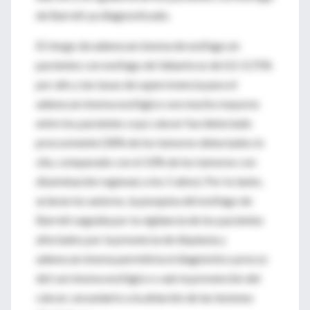
de Barrett ya diagnosticado.
El riesgo de adenocarcinoma de esófago en
pacientes con esófago de Vaharte es de 0,5-0,75%
por año y las tasas de supervivencia para el
adenocarcinoma esofágico son mucho mayores
entre los pacientes cuyo cáncer fue detectado
precozmente (58% de los tumores detectados in
situ, comparado con el 10% de los tumores con
diseminación regional, a los 5 años). Por lo tanto,
aclaran los autores, la pesquisa del esófago de
Barrett seguida por la vigilancia de los pacientes
afectados por la presencia de displasia y
adenocarcinoma permitiría el diagnóstico precoz
del carcinoma esofágico o aún la prevención del
cáncer, secundario a la ablación de las lesiones