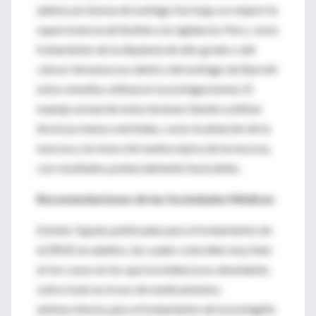
adenocarcinoma de esófago fue baja, no mejoró la
supervivencia atribuible a la vigilancia. Pero, como
tratamiento de la displasia de alto grado o del
cáncer intramucoso dentro del esófago de Barrett
estos estudios utilizaron la esofagectomía. El
manejo actual de estas lesiones tiende a utilizar
técnicas menos mórbidas, como la ablación de la
mucosa y la resección endoscópica de la mucosa,
con resultados potencialmente favorables.
Recomendaciones de las Sociedades Médicas
Existen 3 guías publicadas para el tratamiento de
la ERGE en adultos, las cuales coinciden muy bien
en los casos en los que la evidencia es abundante,
sobre todo en el uso de medicamentos
antisecretores para el tratamiento de la esofagitis