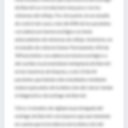
de Barrett se correlacionó muy poco con los
síntomas del reflujo. Por otra parte, en un estudio
de control de casos, más del 40% de los pacientes
con adenocarcinoma esofágico no tenía
antecedentes de síntomas de reflujo. Asimismo, en
el estudio de cohorte Kaiser Permanente, 454 de
589 pacientes con adenocarcinoma esofágico o
del cardias no presentaban metaplasia de Barrett
en las muestras de biopsia, y solo 23 de 64
pacientes que habían sido estudiados mediante
endoscopia antes de la detección del cáncer tenían
el diagnóstico de esófago de Barrett.
Otros 2 estudios de vigilancia prolongada del
esófago de Barrett concluyeron que aun teniendo
en cuenta que la incidencia de la detección del