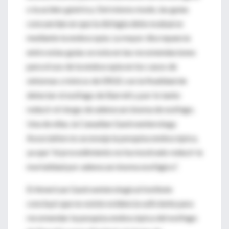
o la acidez gástrica. Del mismo modo, las guías
concuerdan en que la disfagia debe evaluarse
mediante la endoscopia. La mayor discrepancia
entre estas guías se nota en las recomendaciones
para el uso de la endoscopia en los casos de
síntomas crónicos de ERGE con la finalidad de
detectar el esófago de Barrett y por lo tanto
reducir el riesgo de adenocarcinoma de esófago.
Una de ellas, la Canadian Gastroenterology
Association no aconseja la pesquisa endoscópica,
ya que “el procedimiento no ha mostrado reducir la
mortalidad por adenocarcinoma esofágico”.
El American Gastroenterological Institute
concluyó que no existe evidencia suficiente para
recomendar la pesquisa endoscópica del esófago