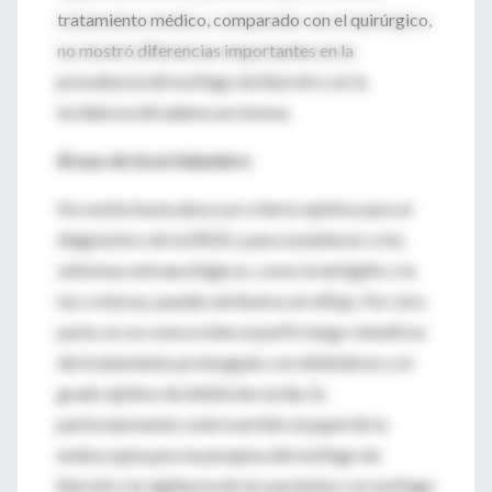
tratamiento médico, comparado con el quirúrgico,
no mostró diferencias importantes en la
prevalencia del esófago de Barrett o en la
incidencia del adenocarcinoma.
Áreas de incertidumbre
No existe hasta ahora un criterio óptimo para el
diagnóstico de la ERGE y para establecer si los
síntomas extraesofágicos, como la laringitis o la
tos crónicas, pueden atribuirse al reflujo. Por otra
parte, no se conoce bien el perfil riesgo-beneficio
del tratamiento prolongado con inhibidores y el
grado óptimo de inhibición ácida. Es
particularmente controvertido el papel de la
endoscopia para la pesquisa del esófago de
Barrett y la vigilancia de los pacientes con esófago