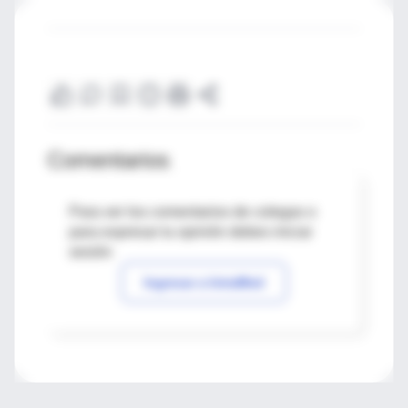
Comentarios
Para ver los comentarios de colegas o
para expresar tu opinión debes iniciar
sesión
Ingresar a IntraMed