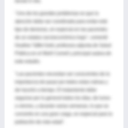
ductal in situ.
"Uno de los grandes problemas es que la
atención debe ser coordinada para evitar este
tipo de demoras, en especial en las pacientes
de un estatus socioeconómico bajo", comentó
Heather Taffet Gold, profesora adjunta de Salud
Pública en el Weill Cornell y principal autora de
este estudio.
"Las pacientes necesitan ser conscientes de la
importancia de pasar por todos estas rutinas y
de hacerlo a tiempo. El tratamiento debe
seguirse por lo general todos los días, de lunes
a viernes, y durante varias semanas, lo que se
convierte en una gran carga, en especial para la
población de más edad".