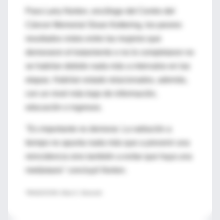
Para Larry Norton, oncólogo del Centro del
Cáncer Memorial Sloan Kettering, los peores
resultados vistos entre las mujeres que
demoraron el tratamiento o no lo completaron no
se habrían debido nada más a intervalos en las
etapas. Habrían estado relacionados, además,
con un nivel más bajo de información,
educación o ingresos.
"Es importante no demorar. La radiación a
tiempo no apunta nada más que a prevenir una
reincidencia sino también a evitar que haya una
metástasis" concluyó Norton.
TRADUCCION: Silvia S. Simonetti