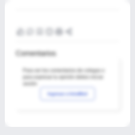
Comentarios
Para ver los comentarios de colegas o
para expresar tu opinión debes iniciar
sesión
Ingresar a IntraMed