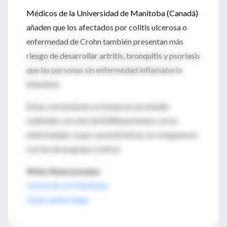
Médicos de la Universidad de Manitoba (Canadá)
añaden que los afectados por colitis ulcerosa o
enfermedad de Crohn también presentan más
riesgo de desarrollar artritis, bronquitis y psoriasis
que las personas sin enfermedad inflamatoria
intestinal.
Estas conclusiones se basan en un estudio
realizado con más de 8.000 pacientes con la
enfermedad, cuyas características se compararon
con las de un grupo control.
Webs Relacionadas
University of Manitoba
Gastroenterology