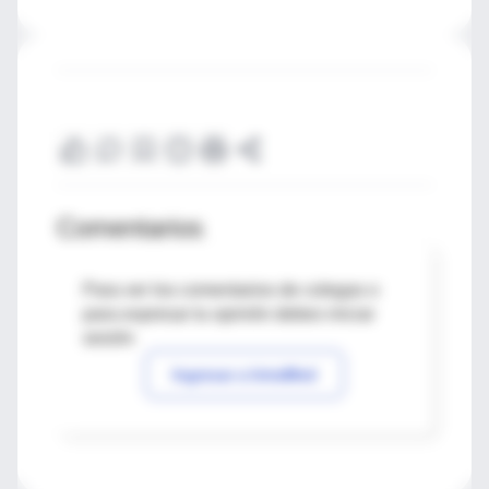
Comentarios
Para ver los comentarios de colegas o
para expresar tu opinión debes iniciar
sesión
Ingresar a IntraMed