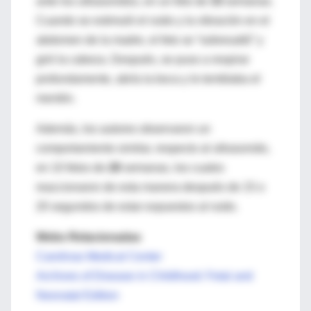
ante los ultrasonidos, en un feto de
33
semanas.
Cuando se estimuló el ruido y la vibración en el
abdomen de la madre, el feto se “sobresaltó” y
giró la cabeza. Después, se puso a respirar
profundamente, abría la boca y le temblaba el
mentón.
Además, los autores observaron un
comportamiento similar, respecto al ultrasonido,
en 10 fetos de
28
semanas, los cuales
reaccionaron de esta manera después de 15 o
20 segundos de estar expuestos al ruido.
Webs Relacionadas
Carolinas Medical Center
Archives of Disease in Childhood: Fetal and
Neonatal Edition