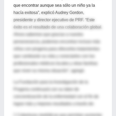
que encontrar aunque sea sólo un niño ya la
hacía exitosa”, explicó Audrey Gordon,
presidente y director ejecutivo de PRF. “Este
éxito es el resultado de una colaboración global.
Ahora sabemos que gracias a nuestra
perseverancia, podemos encontrar incluso más
niños con progeria para ofrecerles tratamientos
que cambiarán su vida y conectarles con los
profesionales médicos locales y otras familias
que viven su misma situación”, agregó.
La Fundación para la Investigación de la
Progeria continuará con su labor de
concientización de la enfermedad con el fin de
lograr más y mejores resultados a través de:
 Coberturas mediáticas que permitan aumentar