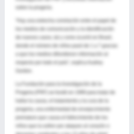
sobre la progeria.
“Hay una estrecha correlación entre el papel de
los medios de comunicación y la identificación
de nuevos casos, tal y como ocurrió en Brasil,
donde el número de niños pasó de 1 a 7 gracias
a que los medios difundieron información al
respecto por todo el país”, explica Audrey
Gordon.
La Fundación para la Investigación de la
Progeria (PRF) se fundó en 1999 para tratar de
hallar la causa, el tratamiento y la cura de la
progeria, una enfermedad de envejecimiento
prematuro que causa el fallecimiento de los
niños que la sufren por ataques al corazón o