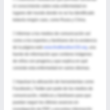
el conocimiento sobre esta enfermedad en
lugares del mundo donde no se ha identificado
todavía ningún caso, como Rusia y China.
 Informar a los medios de comunicación así
como a los expertos y familiares de la existencia
de la página web
www.findtheother150.org
, una
fuente de información que contiene imágenes
de niños con progeria y que explica en qué
consiste esta enfermedad en varios idiomas.
 Impulsar la utilización de herramientas como
Facebook y Twitter por parte de los medios de
comunicación, médicos y familiares para que
puedan seguir los últimos avances en
investigación de PRF y encontrar información