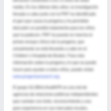
derrames cerebrales a los 13 años de edad
media. En los últimos diez años, la investigación
llevada a cabo junto con la PRF ha identificado
el gen que causa la progeria y ha permitido
descubrir un posible tratamiento para los niños
que la padecen. PRF ha puesto en marcha el
primer ensayo clínico de la progeria, que
actualmente se está llevando a cabo en el
Children´s Hospital de Boston. Para más
información sobre la progeria y lo que se puede
hacer para ayudar a estos niños, puede visitar
www.progeriaresearch.org
.
El grupo GLOBALHealthPR es una red de
agencias de relaciones públicas independientes
que cuentan con éxito, reconocimiento y una
gran experiencia en sus mercados locales,