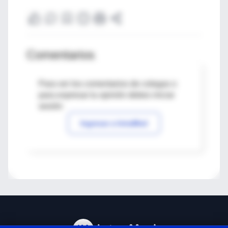
Comentarios
Para ver los comentarios de colegas o
para expresar tu opinión debes iniciar
sesión
Ingresar a IntraMed