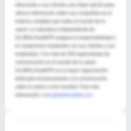
ofreciendo a sus clientes una mejor opción para
ofrecer información sobre sus compañías en el
entorno complejo que rodea al mundo de la
salud. La naturaleza independiente de
GLOBALHealthPR asegura la responsabilidad y
el compromiso mantenido con sus clientes y sus
empleados. Con más de 200 especialistas de
comunicación en el mundo de la salud,
GLOBALHealthPR es la mayor organización
dedicada exclusivamente a la comunicación
sobre la salud a nivel mundial. Para más
información,
www.globalhealthpr.com