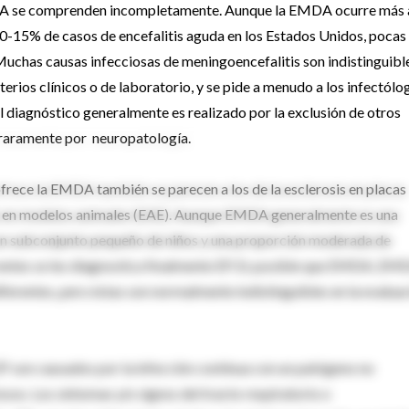
DA se comprenden incompletamente. Aunque la EMDA ocurre más 
10-15% de casos de encefalitis aguda en los Estados Unidos, pocas
uchas causas infecciosas de meningoencefalitis son indistinguibl
erios clínicos o de laboratorio, y se pide a menudo a los infectólo
 diagnóstico generalmente es realizado por la exclusión de otros
 raramente por neuropatología.
ofrece la EMDA también se parecen a los de la esclerosis en placas
al, en modelos animales (EAE). Aunque EMDA generalmente es una
n subconjunto pequeño de niños y una proporción moderada de
rentes se les diagnostica finalmente EP. Es posible que EMDA, EM
ferentes, pero éstas son normalmente indistinguibles en la evalua
P son causados por la infección continua con un patógeno no
os. Los síntomas y/o signos del tracto respiratorio o