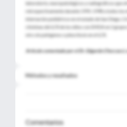
laboratorio, neuropatológicos y radiográficos que of
retrospectivamente durante 1991-1998 a todos los n
internación pediátricos en el estado de San Diego, 
citokinas del LCR de los niños con EMDA en 2 grupos
otro sin patógenos o pleocitosis en el LCR.
Artículo comentado por el Dr. Edgardo Checcacci, e
Métodos y resultados
Comentarios