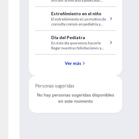
discutir la literatura publicada
desde Diciembre 2002 hasta
Enero 2004, sobre el abordaje no
Estreñimiento en el niño
quirúrgico de los miomas
El estreñimiento es un motivo de
uterinos.
consulta común en pediatría y
representa una preocupación para
los padres.
Día del Pediatra
En éste día queremos hacerle
llegar nuestras felicitaciones a
través de una tarjeta especial.
Ver más
Personas sugeridas
No hay personas sugeridas disponibles
en este momento