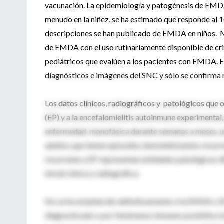
vacunación. La epidemiología y patogénesis de EM
menudo en la niñez, se ha estimado que responde al 
descripciones se han publicado de EMDA en niños. M
de EMDA con el uso rutinariamente disponible de crit
pediátricos que evalúen a los pacientes con EMDA. El
diagnósticos e imágenes del SNC y sólo se confirma
Los datos clínicos, radiográficos y patológicos que 
(EP) y a la encefalomielitis autoinmune experiment
enfermedad monofásica durante semanas a meses, u
adultos que tienen episodios desmielinizantes recur
recurrente y EP representan entidades patológicas di
inicial clínica y radiográfica.
No se ha establecido definitivamente si la EMDA o E
diagnosticado o por fenómenos inmunes postinfeccios