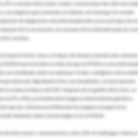
 EP, y muchas infecciones virales y bacterianas han sido asociad
y serológicas que a menudo se realizan, sin embargo no revelan
evaluación de diagnóstico de enfermedad infecciosa está lejos de se
espués de la vacunación con vacunas de la rabia derivada de cer
e otras vacunas.
 la mayoría de los casos y el lapso de tiempo usual de unas semana
 de la EMDA ha promovido la visión de que la EMDA es una enfermed
, las similitudes entre los epitopes virales y antígenos de la mieli
licoproteina de oligodendrocitos y proteolipidos, se ha propuesto,
 la sustancia blanca del SNC después de un gatillo infeccioso. La
para la EP y EAE, probablemente tenga un determinante genético.
do que las citokinas proinflamatorias jueguen un papel en la
formado limitados datos inmunológicos en la EMDA.
s de infecciones o vacunaciones y describir los hallazgos clínicos,