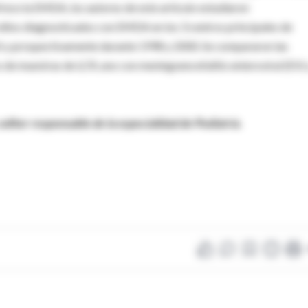
rece la EMDA, los autores de este artículo estudiaron
iños diagnosticados con EMDA en los 3 centros principales de
CA y prospectivamente durante 1998 y 2000. Se compararon las
 de muestras de LCR, uno con meningoencefalitis enteroviral (EV) 
ditor responsable de la especialidad de Pediatría.