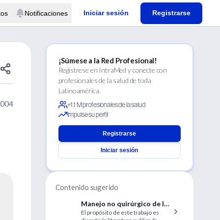
Iniciar sesión
Registrarse
tos
Notificaciones
¡Súmese a la Red Profesional!
Regístrese en IntraMed y conecte con
profesionales de la salud de toda
Latinoamérica.
2004
+1.1 M profesionales de la salud
Impulse su perfil
Registrarse
Iniciar sesión
Contenido sugerido
Manejo no quirúrgico de los
El propósito de este trabajo es
miomas uterinos