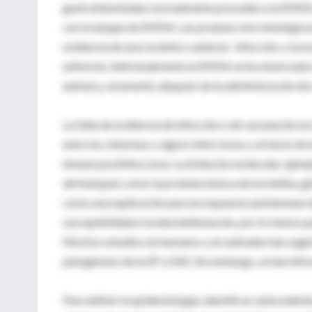
gastrointestinales normalmente preceden a la EMDA y
con el ataque de EMDA. Las pruebas microbiológicas 
evidencia de una reciente o anterior infección, y la 
uniforme. Adicionalmente la EMDA se ha observado d
animal y, raramente, después de la administración d
La falta de evidencia de infección o de vacunación en
entre los síntomas o signos infecciosos y el inicio
inmune postinfecciosa. La imitación molecular, ejemplo
del huésped, como la proteína básica de la mielina, g
como una explicación para la respuesta autoinmune de
susceptibilidad a la desmielinización, por lo menos 
Muchos estudios en humanos y en animales han sugeri
patogénesis de la EP y EAE. Sin embargo, se han in
Para definir la epidemiología, identificar antecedente