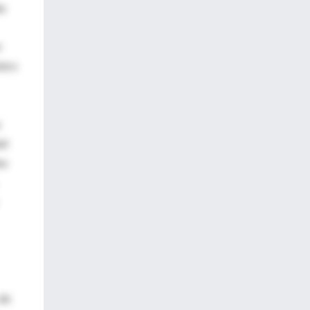
as
r
ebro
s
ad
na
 de