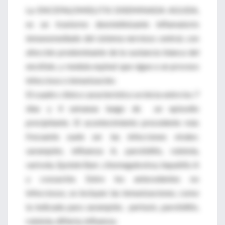
La ENCEFALOMIELITIS DISEMINADA AGUDA,
es un trastorno desmielinizante inflamatorio
inmunomediado del sistema nervioso central, con
afección predominante de la sustancia blanca del
encéfalo, y medula espinal que sigue a un proceso
infeccioso o inmunización.
El cuadro clínico característico se inicia entre los 7
días y 4 semanas luego de un episodio
precipitante. El acontecimiento precedente más
frecuente suele ser las infecciones virales:
sarampión, influenza A, parotiditis, rubéola,
varicela, Epstein Barr, citomegalovirus, hepatitis A
y coxsackie. Entre los antecedentes no
infecciosos, se incluyen las inmunizaciones, como
la indicada para sarampión, pertusis, parotiditis,
rubéola, difteria, influenza.