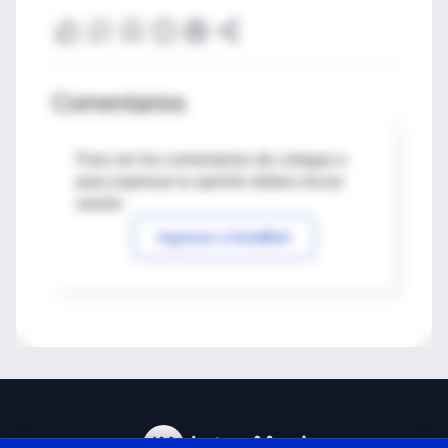
Comentarios
Para ver los comentarios de colegas o
para expresar tu opinión debes iniciar
sesión
Ingresar a IntraMed