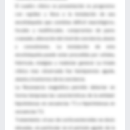
El cuadro clínico se presentación es progresivo
con rapidez y lleva a la instalación de una
encefalopatía que combina déficit neurológicos,
focales y multifocales, compromiso de pares
craneales, alteración del nivel de conciencia, ataxia
y convulsiones, La instalación de esta
encefalopatía puede estar precedida por cefalea,
febrícula, mialgias y malestar general. La tríada
clínica mas observada fue hemiparesia aguda,
ataxia y trastornos de la conciencia.
La Resonancia magnética permite detectar en
forma temprana las características de la entidad:
hipointensas en secuencias T1 e hiperintensas en
secuencias T2.
Tratamiento: el uso de corticoesteroides en dosis
elevadas, en particular en el periodo agudo de la