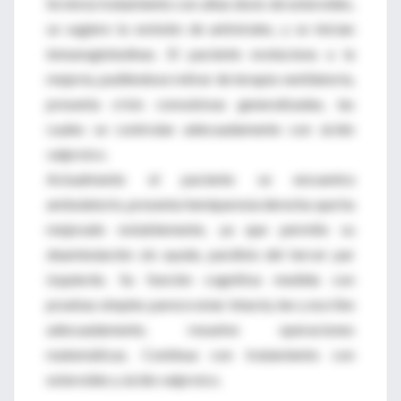
Se inicia tratamiento con altas dosis de esteroides,
se sugiere la omisión de antivirales, y se inician
inmunoglobulinas. El paciente evoluciona a la
mejoría, pudiéndose retirar de terapia ventilatoria,
presenta crisis convulsivas generalizadas, las
cuales se controlan adecuadamente con ácido
valproico.
Actualmente el paciente se encuentra
ambulatorio, presenta hemiparesia derecha que ha
mejorado notablemente, ya que permite su
deambulaciòn sin ayuda, parálisis del tercer par
izquierdo. Su función cognitiva medida con
pruebas simples parece estar intacta, lee y escribe
adecuadamente, resuelve operaciones
matemáticas. Continua con tratamiento con
esteroides y ácido valproico.