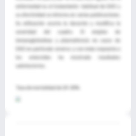
enfermedad es el tratamiento habitual de EAD y
su efectividad se informo en varias publicaciones.
Su utilización acorta la duración y modifica la
severidad del cuadro. El empleo de
inmunoglobulinas y plasmaferesis en casos de
EAD en particular severos y con mala respuesta a
los esteroides ha mostrado resultados
satisfactorios.
Tasa de mortalidad de 20-30%.