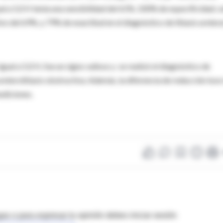
al a 5,0 H tenía una sensibilidad del 61%, 100% de especificidad, v
vo del 69%, y 79% de exactitud en el diagnóstico de litiasis ureter
gual a 5,0 H, fue un signo valioso y se realizó el diagnóstico de
eterolitiasis obstructiva. Además, la diferencia de reducción tuvo
mediciones.
as o para expresar tu opinión debes iniciar sesión