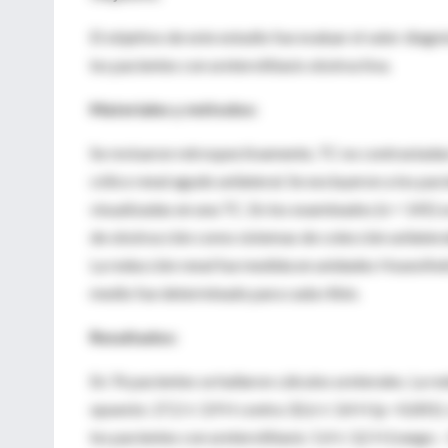
El objetivo de este estudio fue evaluar el valor diagn
los pacientes con ureterolitiasis obstructiva.
Materiales y métodos:
Se revisaron retrospectivamente, TC no contrastadas
cólico renal agudo unilateral. Se excluyeron a los pa
visualizadas en una TC. En los examinados (n = 145) s
de obstrucción como sistemas de colección unilaterale
La reducción renal fue medida en unidades Hounsfield 
medio fue determinado para cada riñón.
Resultados:
En 76 pacientes se hallaron cálculos ureterales. La re
opuesto: 27,2 ± 3,9 H contra 32,6 ± 3,4 H (p <0,001).
los pacientes con ureterolitiasis: 5,4 ± 3,2 H (rango; 