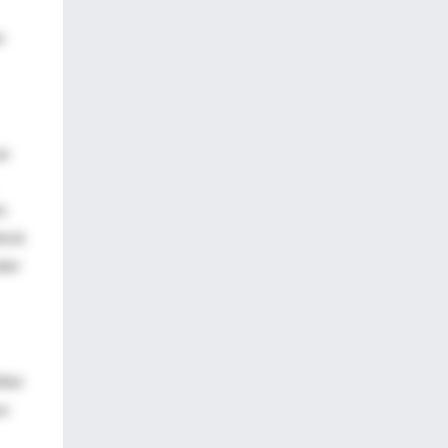
n
un
os
ral.
alor
iñón
ra