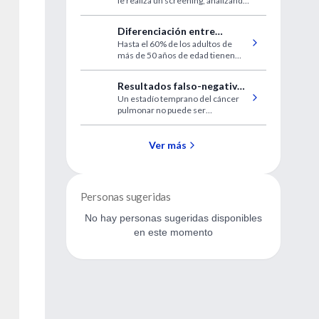
le realiza un screening, analizando
sólo a aquella que tiene factores
de riesgo o una edad
Diferenciación entre
predisponente, disminuye los
Hasta el 60% de los adultos de
nódulos tiroideos benignos
costos del estudio.
más de 50 años de edad tienen
y malignos
nódulos tiroideos, pero solamente
un porcentaje de ellos requiere
Resultados falso-negativos
cirugía.
Un estadío temprano del cáncer
con tomografía por emisión
pulmonar no puede ser
de positrones
visualizado en la tomografía por
emisión de positrones.
Ver más
Personas sugeridas
No hay personas sugeridas disponibles
en este momento