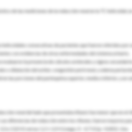
óstico de las mediciones de la reducción renal en la TC helicoidal, e
 helicoidales consecutivas de pacientes que fueron referidos por 
cientes con evidencias de otras enfermedades del sistema urinario,
e evaluaron la presencia de cálculos ureterales y signos secundari
s o dilatación del uréter, congestión perirrenal, y edema periurete
en las porciones del parénquima superior, media e inferior, y un v
ducción renal del lado que presentaba litiasis fue menor que en el r
 Las diferencias de reducción entre los riñones, fueron mayores pa
-3,3 a 13,0 H) versus 1,2 ± 1,0 H (rango; 0 - 4,7 H) (p <0,001). Una