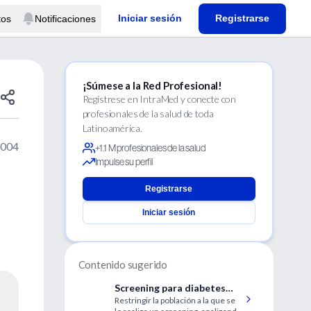
Iniciar sesión
Registrarse
tos
Notificaciones
¡Súmese a la Red Profesional!
Regístrese en IntraMed y conecte con
profesionales de la salud de toda
Latinoamérica.
2004
+1.1 M profesionales de la salud
Impulse su perfil
Registrarse
Iniciar sesión
Contenido sugerido
Screening para diabetes
Restringir la población a la que se
mellitus tipo 2