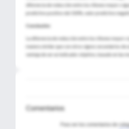
diferencia de reducción entre los riñones mayor o igu
predictivo positivo del 100%, valor predictivo negati
Conclusión:
La diferencia de reducción entre los riñones mayor o i
manera similar que con otros signos secundarios de ur
ventaja de ser un indicador objetivo, basado en las 
Comentarios
Para ver los comentarios de coleg