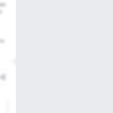
alor
al.
 la