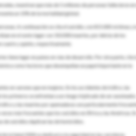
radas, muestran que más de 5 millones de personas fallecieron en 
esenta un 10% de la mortalidad global.
ersonas. A continuación se cita el suicidio, con 815.000 víctimas y l
sitúan en el sexto lugar con 310.000 muertes, por detrás de los
n cuarto y quinto, respectivamente.
 tiene lugar en países en vías de desarrollo. Por otra parte, cita 
económica como factores que desempeñan un papel importante en la
tes en varones que en mujeres. En los accidentes de tráfico, las
 los primeros se enfrentan a un riesgo triplicado de ser asesinados
tráfico y las muertes por quemaduras son particularmente frecuen
s veces más frecuentes que los suicidios en África y las Américas. E
as de suicidios duplican las de homicidios.
de la Salud 2004 se dedicará a la seguridad en las carreteras.