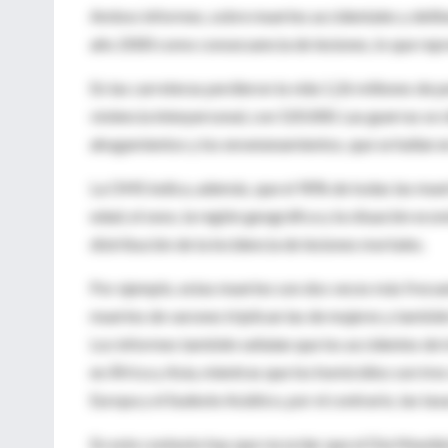
Ambos informes, sobre muertes accidentales y delibe
año 2000 como consecuencia de lesiones, lo que repr
En las carreteras perdieron la vida 1,26 millones de p
violencia interpersonal, con 520.000. Las guerras se 
ahogamientos y los envenenamientos, que se hallan e
La OMS indica, además, que el 90% de todas las muertes
edad, el sexo, la región geográfica y la situación 
distribución de la incidencia de lesiones mortales.
Por ejemplo, estas muertes son dos veces más frecuen
muertes de varones triplican las de mujeres y también
Los informes también señalan que los accidentes de 
en África y Asia, mientras que los homicidios son tre
Europa y el Sudeste Asiático, por el contrario, las tas
En este contexto hay que recordar que el Día Mundial 