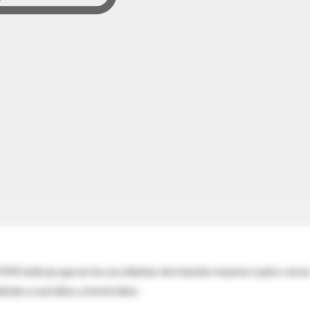
OMS indican que en los accidentes de tránsito mueren cuatro vece
bido a suicidios y homicidios.