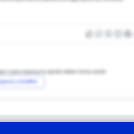
as o para expresar tu opinión debes iniciar sesión
ngresar a IntraMed