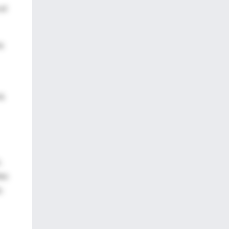
el
a
la
.
tes
n