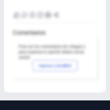
Comentarios
Para ver los comentarios de colegas o
para expresar tu opinión debes iniciar
sesión
Ingresar a IntraMed