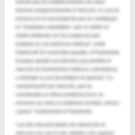
solicitó que los establecimientos de salud
eliminen progresivamente el mercurio, lo cual se
enmarca en la necesidad de que se constituyan
en ‘hospitales saludables’: que no dañen el
medio ambiente con las sustancias que
emplean en sus prácticas médicas”, contó
Grebnicoff. En noviembre pasado, el Parlamento
Europeo aprobó una directiva que prohíbe el
mercurio en termómetros médicos o domésticos
y restringe su uso tecnológico en general. “La
contaminación por mercurio, que se
consideraba un difuso problema local, se
reconoce ya como un problema mundial, crónico
y grave”, fundamentó el Parlamento.
“Las dos vías principales de exposición al
mercurio son: por el aire, debido a los vapores