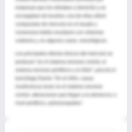
empresas que los retiraban a domicilio y se
encargaban de lavarlos: una de ellas utilizó
compuestos de mercurio en el lavado y
numerosos bebés resultaron con síntomas
cutáneos y, en algunos casos, neurológicos.
Los principales efectos tóxicos del mercurio se
producen “en el sistema nervioso central, el
sistema nervioso periférico y el riñón”, precisó el
toxicólogo Damin: “En el riñón, causa
insuficiencia renal; en el sistema nervioso
central, alteraciones que llegan a la demencia; a
nivel periférico, polineuropatías”.