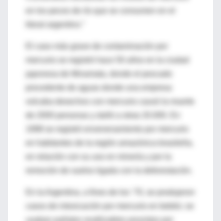
en los peces de río que se consumen en el
litoral argentino.”
El caso más grave de contaminación por
mercurio se registró hace 50 años en la ciudad
japonesa de Minamata, donde el pescado
procedente de aguas donde una empresa
volcaba desechos con mercurio causó la muerte
de 2000 personas y dañó a otras 20.000. En
1998 se registró envenenamiento por mercurio
en habitantes de la región amazónica brasileña,
en relación con su uso en minería y por la
remoción de suelos ligada con la deforestación.
En la Argentina, a fines de los ‘70, se produjeron
casos de intoxicación por mercurio en bebés: se
usaban pañales reutilizables provistos por