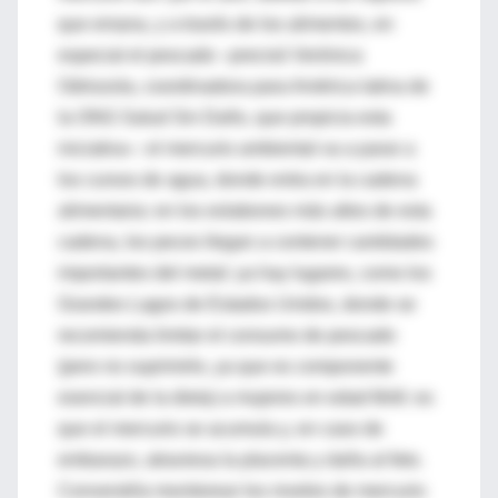
que emana, y a través de los alimentos, en
especial el pescado –precisó Verónica
Odriozola, coordinadora para América latina de
la ONG Salud Sin Daño, que propicia esta
iniciativa–: el mercurio ambiental va a parar a
los cursos de agua, donde entra en la cadena
alimentaria: en los eslabones más altos de esta
cadena, los peces llegan a contener cantidades
importantes del metal: ya hay lugares, como los
Grandes Lagos de Estados Unidos, donde se
recomienda limitar el consumo de pescado
(pero no suprimirlo, ya que es componente
esencial de la dieta) a mujeres en edad fértil: es
que el mercurio se acumula y, en caso de
embarazo, atraviesa la placenta y daña al feto.
Convendría monitorear los niveles de mercurio