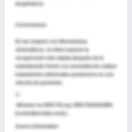
terapéuticos.
Conclusiones
En las mujeres con fibromiomas
sintomáticos, se debe sopesar la
recuperación más rápida después de la
embolización frente a la necesidad de realizar
tratamientos adicionales posteriores en una
minoría de pacientes.
(Número en ISRCTN.org: ISRCTN23023665
[controlled-trials.com] ).
Source Information