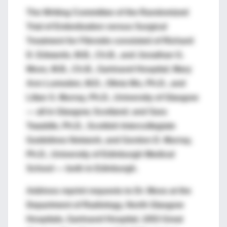
The Writing Committee of the Randomized
Trial of Embolization versus Surgical
Treatment for Fibroids consisted of Richard
D. Edwards, M.B., Ch.B., and Jonathan G.
Moss, M.B., Ch.B., Gartnavel Hospital; Mary
Ann Lumsden, M.D., Olivia Wu, Ph.D., and
Lilian S. Murray, Ph.D., University of Glasgow
— all in Glasgow, Scotland; and Sara
Twaddle, Ph.D., Scottish Intercollegiate
Guidelines Network, and Gordon D. Murray,
Ph.D., University of Edinburgh Medical
School — both in Edinburgh.
Address reprint requests to Dr. Moss at the
Department of Radiology, North Glasgow
Hospitals, Gartnavel Hospital, 1053 Great