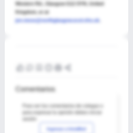
Western Rd., Glasgow G12 OYN, United
Kingdom, or at
jon.moss@northglasgow.scot.nhs.uk
.
Comentarios
Para ver los comentarios de colegas o
para expresar tu opinión debes iniciar
sesión
Ingresar a IntraMed