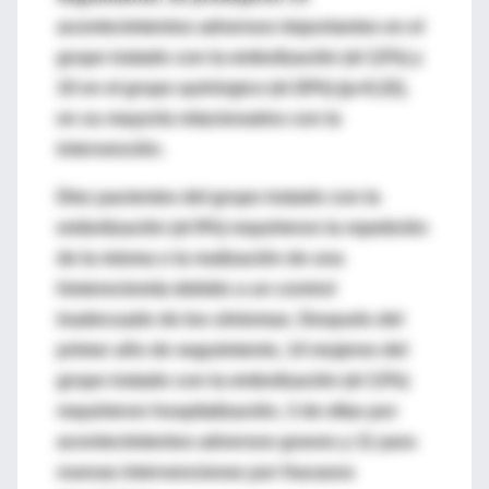
acontecimientos adversos importantes en el
grupo tratado con la embolización (el 12%) y
10 en el grupo quirúrgico (el 20%) (p=0,22),
en su mayoría relacionados con la
intervención.
Diez pacientes del grupo tratado con la
embolización (el 9%) requirieron la repetición
de la misma o la realización de una
histerectomía debido a un control
inadecuado de los síntomas. Después del
primer año de seguimiento, 14 mujeres del
grupo tratado con la embolización (el 13%)
requirieron hospitalización, 3 de ellas por
acontecimientos adversos graves y 11 para
nuevas intervenciones por fracasos