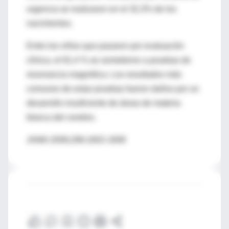
urgencia se realizaron en el 32,3% de los
nacimientos.
Entre los niños que pasaron por evaluación
clínica, el 81,4 % se sometieron a pruebas de
resonancia magnética. Los resultados más
comunes de estas pruebas fueron daños por un
desarrollo insuficiente de áreas de materia
blanca del cerebro.
JAMA 2006;296:1602-1608