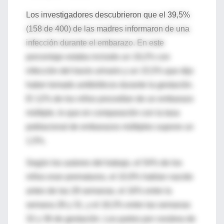
Los investigadores descubrieron que el 39,5%
(158 de 400) de las madres informaron de una
infección durante el embarazo. En este
porcentaje estaba incluido un 19,2% con
infección del tracto urinario y un 15,5% que dijo
haber tomado antibióticos durante la gestación.
El 12% de los niños procedían de un embarazo
múltiple, lo que en comparación con la tasa
poblacional de embarazos múltiples supone un
1,5%.
Según los autores del trabajo, el 54% de los
niños eran prematuros, el 10,9% habían nacido
antes de las 28 semanas, el 16% entre la
semana 28 y 31, y el 18,3% entre las semanas
32 y 36 de gestación. Los partos por cesárea de