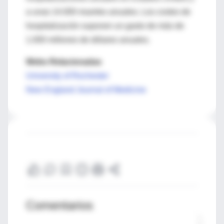
a unas 14.000 muertes anuales. Los costes de
hospitalización suponen un gasto de más de
1.000 millones de dólares anuales.
Webs Relacionadas
University of Rochester
New England Journal of Medicine
Comentarios