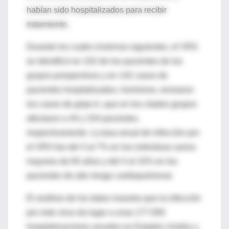
habían sido hospitalizados para recibir
tratamiento.
Durante los cuatro inviernos siguientes, el VRS
se identificó en 102 de los pacientes de los
grupos prospectivos y en 142 casos de
pacientes hospitalizados. Asimismo, revisaron
los casos de gripe A, que en los citados grupos
afectaron a 44 y 154 pacientes,
respectivamente. La tasa anual de infección por
el VRS fue del 3 al 7% en los individuos sanos
mayores de 65 años y del 4 al 10% en los
pacientes de alto riesgo cardiopulmonar.
El análisis de los datos muestra que la infección
por este virus da lugar a unas 177.000
hospitalizaciones anuales en Estados Unidos y