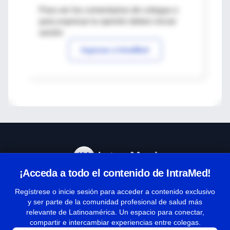
Para ver los comentarios de colegas o
para expresar tu opinión debes iniciar
sesión
Ingresar a IntraMed
¡Acceda a todo el contenido de IntraMed!
Centro de Ayuda
Regístrese o inicie sesión para acceder a contenido exclusivo
y ser parte de la comunidad profesional de salud más
relevante de Latinoamérica. Un espacio para conectar,
Términos y condiciones
compartir e intercambiar experiencias entre colegas.
| Políticas de privacidad