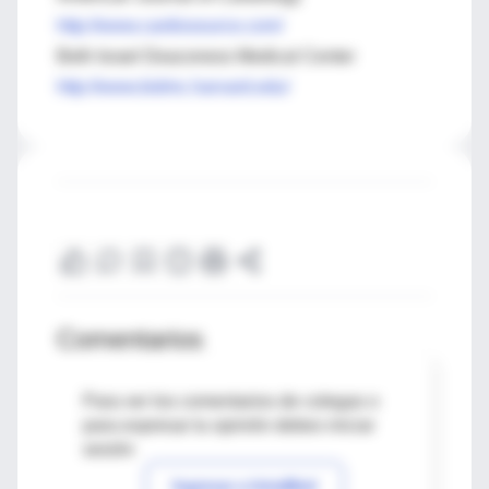
http://www.cardiosource.com/
Beth Israel Deaconess Medical Center
http://www.bidmc.harvard.edu/
Comentarios
Para ver los comentarios de colegas o
para expresar tu opinión debes iniciar
sesión
Ingresar a IntraMed