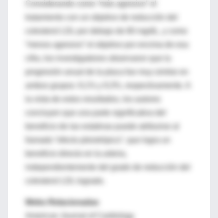
Considerando como “más agresivo” el
tratamiento con un objetivo de reducción del
colesterol LDL por debajo de 80 mg/dL, y como
“menos agresivo” el objetivo por encima de esa
cifra, los investigadores observaron que la
progresión anual de la placa fue muy similar en
ambos grupos: 9,1% y 9,3%, respectivamente. A
la vista de estos resultados, los autores
concluyen que una parte significativa del
beneficio de las estatinas puede atribuirse al
llamado “efecto pleiotrópico”, que logra un
beneficio directo en la arteria,
independientemente del grado de reducción del
colesterol LDL logrado.
Webs Relacionadas
American Journal of Cardiology