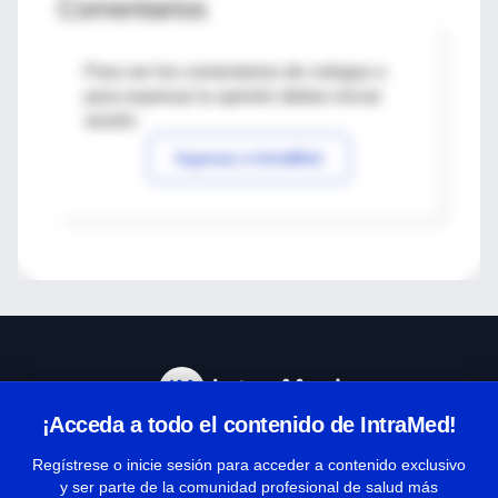
Comentarios
Para ver los comentarios de colegas o
para expresar tu opinión debes iniciar
sesión
Ingresar a IntraMed
¡Acceda a todo el contenido de IntraMed!
Centro de Ayuda
Regístrese o inicie sesión para acceder a contenido exclusivo
y ser parte de la comunidad profesional de salud más