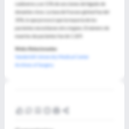
cadáveres y un 11% de secciones de hígado de
donantes vivos. La tasa de fracaso global fue del
35%, lo que provocó que la mayoría de los
pacientes necesitaran otro órgano. El número de
muertes de pacientes fue de 1.329.
Webs Relacionadas
Vanderbilt University Medical Center
Archives of Surgery