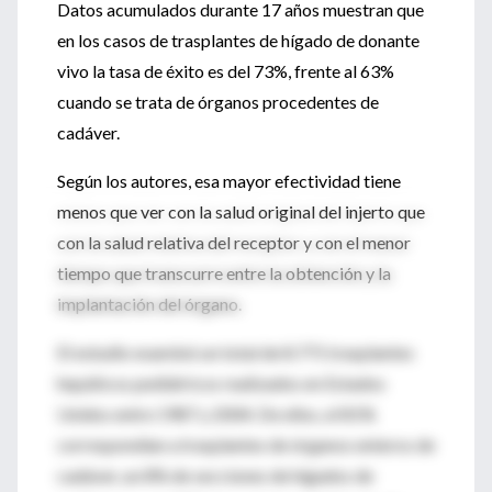
Datos acumulados durante 17 años muestran que
en los casos de trasplantes de hígado de donante
vivo la tasa de éxito es del 73%, frente al 63%
cuando se trata de órganos procedentes de
cadáver.
Según los autores, esa mayor efectividad tiene
menos que ver con la salud original del injerto que
con la salud relativa del receptor y con el menor
tiempo que transcurre entre la obtención y la
implantación del órgano.
El estudio examinó un total de 8.771 trasplantes
hepáticos pediátricos realizados en Estados
Unidos entre 1987 y 2004. De ellos, el 81%
correspondían a trasplantes de órganos enteros de
cadáver, un 8% de secciones de hígados de