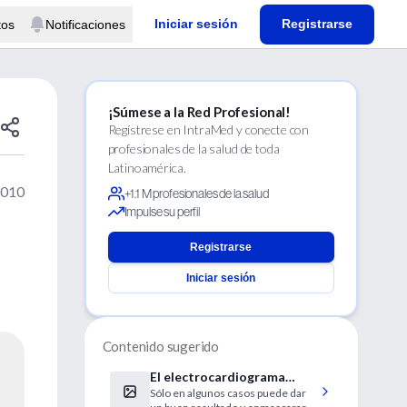
Iniciar sesión
Registrarse
tos
Notificaciones
¡Súmese a la Red Profesional!
Regístrese en IntraMed y conecte con
profesionales de la salud de toda
Latinoamérica.
2010
+1.1 M profesionales de la salud
Impulse su perfil
Registrarse
Iniciar sesión
Contenido sugerido
El electrocardiograma
Sólo en algunos casos puede dar
podría ocultar algunas