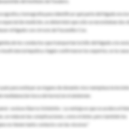
eoasistido del instituto de Favaloro.
 ecografía y tomografía para identificar qué parte del hígado era la
e especial de medición, se determinó que sólo se necesitaban dos 
zar el hígado con cirrosis de Facundito Cox.
génita de los conductos que transportan la bilis del hígado a la vesí
e insuficiencia hepática. Según confirmaron los expertos, es la caus
 país para extirpar un órgano de donante vivo reemplaza la incisió
 de medialuna (en boca de horno) en el abdomen.
má -sostuvo Barros Schelotto-. La ventaja es que se acelera el ti
s, se reducen las complicaciones, como el dolor, pero también los
no no tienen tanto contacto con las vísceras."