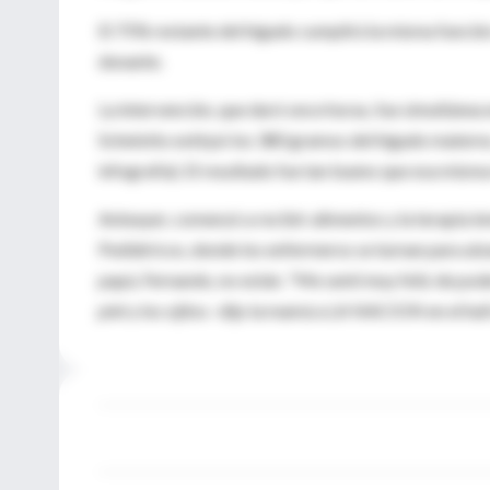
El 75% restante del hígado cumplirá la misma función
donante.
La intervención, que duró once horas, fue simultánea 
Schelotto extirpó los 380 gramos del hígado materno
infografía). El resultado fue tan bueno que esa misma
Anteayer, comenzó a recibir alimentos y la terapia i
Pediátricos, donde los enfermeros se turnan para alz
papá, Fernando, no están. "Me sentí muy feliz de poder
piel y los ojitos -dijo la mamá a LA NACION en el hall