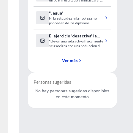
un buen resultado y enmascarar
enfermedades
una dolencia cardíaca.
"Jagua"
Ni la estupidez ni la nobleza no
proceden de los diplomas.
El ejercicio 'desactiva' la
"Llevar una vida activa físicamente
predisposición genética a la
se asociaba con una reducción del
obesidad
40% en las predisposición
genética a desarrollar obesidad"
Ver más
Personas sugeridas
No hay personas sugeridas disponibles
en este momento