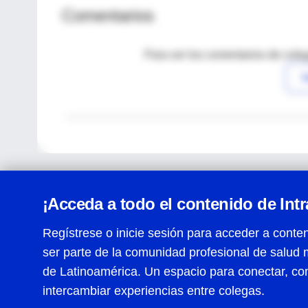
Comentarios
Para ver los comentarios de coleg
I
¡Acceda a todo el contenido de Int
Regístrese o inicie sesión para acceder a conten
ser parte de la comunidad profesional de salud 
Centro de Ayuda
de Latinoamérica. Un espacio para conectar, co
Términos y condiciones
| Políticas de privacidad
| Todos
intercambiar experiencias entre colegas.