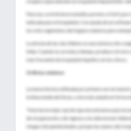
cirujano especializado en trasplante hepatobiliar vid
Para eso, se le hicieron estudios previos a Osiris por
indicada para el trasplante. Con ayuda de un softwar
los ocho segmentos del órgano materno para reempla
La atresia de las vías biliares es una obstrucción con
biliar. Cuando no se trata a tiempo, produce cirrosis 
más frecuente de trasplante hepático en los chicos.
Orificios mínimos
La nueva técnica utilizada por primera vez en nuestro
la línea media del tórax, y otra más amplia en forma
"Esta fue la mejor opción que encontramos para la ma
de recuperación y de regreso a la vida normal. Ademá
riesgos intraabdominales, porque las manos del ciruja