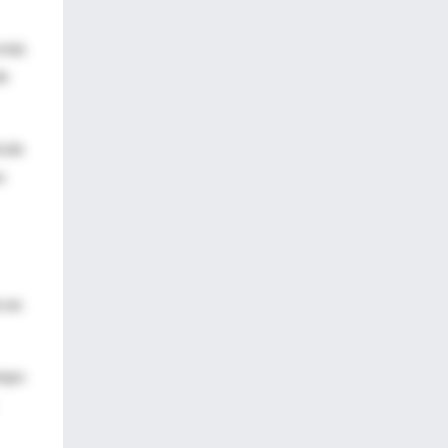
 más
de
cula
a
n en
empo