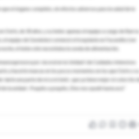
 que el órgano completo, sin efectos adversos para la salud de la
en Osiris, de 30 años, y su bebe: apenas el equipo a cargo de Barro
, el equipo de Gondolesi comenzó el trasplante en Facundito (ver
 noche, el bebe sólo necesitaba la sonda de alimentación.
nmunosupresora por vía oral en la Unidad I de Cuidados Intensivos
arlo y hacerle muecas en los pocos momentos en los que Osiris o s
 darle una parte de mí a mi bebi , que ya tiene mejor el colorcito d
 de la unidad-. Poquito a poquito, Dios nos ayudó hasta acá."