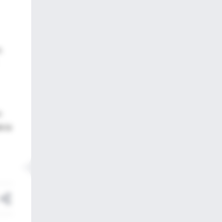
s
u
e la