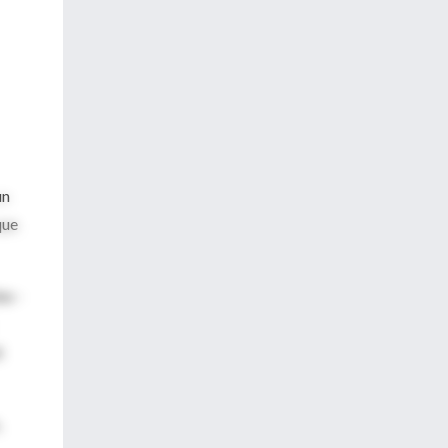
un
que
be -
:
,