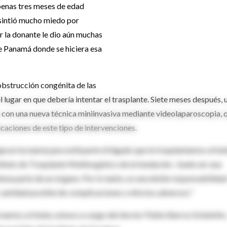
penas tres meses de edad
 sintió mucho miedo por
r la donante le dio aún muchas
e Panamá donde se hiciera esa
obstrucción congénita de las
l lugar en que debería intentar el trasplante. Siete meses después, 
e con una nueva técnica miniinvasiva mediante videolaparoscopia, 
licaciones de este tipo de intervenciones.
gía en la mamá para extirparle el hígado que le trasplantamos al be
tituto de Trasplante Multiorgánico de la fundación-. Suele ser una
ona parte de un órgano. Por lo tanto, es una doble responsabilidad
r cantidad posible de complicaciones o efectos adversos."
a mamá y el bebe, estuvo a cargo del doctor Pablo Barros Schelotto