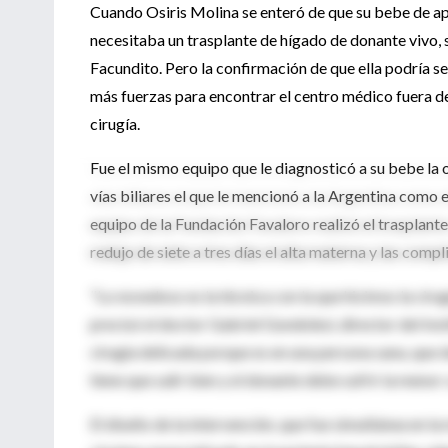
Cuando Osiris Molina se enteró de que su bebe de a
necesitaba un trasplante de hígado de donante vivo,
Facundito. Pero la confirmación de que ella podría se
más fuerzas para encontrar el centro médico fuera d
cirugía.
Fue el mismo equipo que le diagnosticó a su bebe la 
vías biliares el que le mencionó a la Argentina como e
equipo de la Fundación Favaloro realizó el trasplant
redujo de siete a tres días el alta materna y las comp
"Lo novedoso es la técnica con la que hicimos la ciru
precisó el doctor Gabriel Gondolesi, director del Ins
cirugía delicada porque es en una persona sana, que d
tiene que salir bien y el donante debe sufrir la meno
El diseño de la intervención, que fue simultánea en l