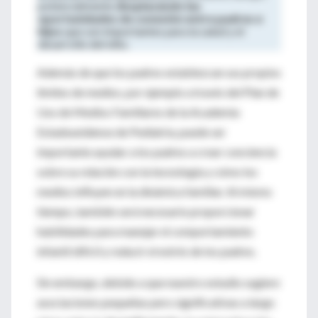
potencialmente
desplazando las
oportunidades de conexión entre padres e
hijos
que son importantes para la salud y el
desarrollo del niño.
Además de que los padres establezcan sus propios
límites de medios, por ejemplo a través del Plan de
Uso de Medios Familiares de la Academia
Estadounidense de Pediatría, puede ser
importante ayudar a los padres a crear conciencia
sobre su relación con la tecnología y cómo los
medios influyen en la dinámica familiar. Al mismo
tiempo, también será necesario proporcionar
habilidades para manejar el comportamiento
infantil difícil y reducir el estrés de los padres.
Sin embargo, debido a que nuestro estudio sugiere
asociaciones pequeñas pero significativas a largo