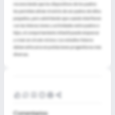
reconociendo que los dispositivos de los padres
les permiten aliviar el estrés de ser padres de niños
pequeños, pero advirtiendo que cuando interfieren
con las interacciones y actividades entre padres e
hijos, el comportamiento infantil puede empeorar
y crear un círculo vicioso. Los estudios futuros
deben enfocarse en poblaciones progenitoras más
diversas.
Comentarios