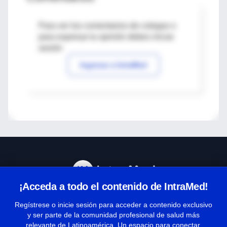
Para ver los comentarios de colegas o
para expresar tu opinión debes iniciar
sesión
Ingresar a IntraMed
¡Acceda a todo el contenido de IntraMed!
Centro de Ayuda
Regístrese o inicie sesión para acceder a contenido exclusivo
y ser parte de la comunidad profesional de salud más
relevante de Latinoamérica. Un espacio para conectar,