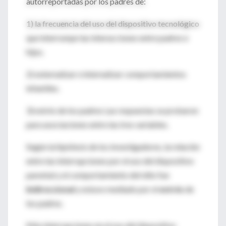
autorreportadas por los padres de:
1) la frecuencia del uso del dispositivo tecnológico
que interrumpe las interacciones entre padres e
hijos.
2) externalizar e internalizar comportamientos
infantiles.
3) estrés de los padres Las respuestas se probaron
para asociaciones entre las tres variables.
Según la hipótesis de los investigadores, la relación
entre las interrupciones por el uso del dispositivo
parental y el comportamiento del niño fue
bidireccional
y estuvo mediado por el
estrés
de
los padres.
Más interrupciones en el uso del dispositivo