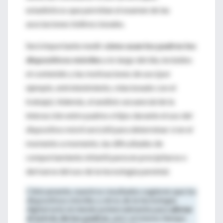
estadísticos que permitan el examen de las
asociaciones bidireccionales.
Será importante medir
cómo usan los padres los
dispositivos móviles
a lo largo del día, incluidos
el contenido y las motivaciones de uso (por
ejemplo, entretenimiento, relacionado con el
trabajo). Además, el análisis secuencial de la
interacción entre padres e hijos durante el uso del
dispositivo móvil será útil para determinar si en el
momento a momento, las dificultades de
comportamiento infantil parecen precipitarse o
derivarse del uso de la tecnología parental.
Clínicamente, nuestros resultados sugieren que los
dispositivos móviles y otros de la tecnología
digital está sirviendo potencialmente para
aliviar
el estrés de los padres
, pero al mismo tiempo