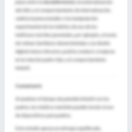
plazo entre la
tecnoferencia
y la externalización
del niño y el comportamiento de internalización,
valdría la pena estudiar si la manipulación
experimental de los hábitos de uso de los
teléfonos móviles parentales, por ejemplo, a través
de rutinas familiares desenchufadas o un diseño
digital menos intrusivo, podría conducir a mejoras
en la relación padre-hijo y el comportamiento
infantil.
Comentario
Al analizar el tiempo de pantalla infantil con los
padres, los médicos también pueden incluir el uso
de dispositivos para padres.
Este estudio apoya un enfoque equilibrado,