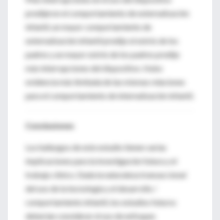
predijeron el comportamiento de externalización
infantil, un mayor comportamiento de
externalización infantil predijo el estrés de los
padres y un mayor estrés de los padres predijo
más interrupciones del dispositivo. Hubo
evidencia más limitada de las mismas relaciones
para el comportamiento de internalización infantil.
Conclusiones
Los hallazgos de este estudio tienen varias
implicaciones para la investigación futura y el
trabajo clínico. Dada la naturaleza transaccional
del uso de la tecnología y el desarrollo /
comportamiento infantil, los estudios futuros
deberían considerar el uso de enfoques