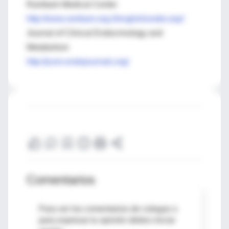
Rambam Medical Center
http://www.rambam.org.il/english/under.asp/
J
ournal of Clinical Endocrinology and
Metabolism
http://jcem.endojournals.org/
Comentarios
Para ver los comentarios de colegas o
para expresar tu opinión debes iniciar