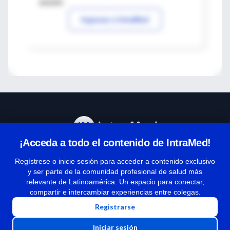
sesión
Ingresar a IntraMed
¡Acceda a todo el contenido de IntraMed!
Centro de Ayuda
Regístrese o inicie sesión para acceder a contenido exclusivo
y ser parte de la comunidad profesional de salud más
relevante de Latinoamérica. Un espacio para conectar,
Términos y condiciones
compartir e intercambiar experiencias entre colegas.
| Políticas de privacidad
Registrarse
| Todos los derechos reservados | Copyright 1997-2026
Iniciar sesión