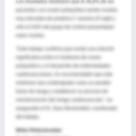
Los resultados mostraron que el 36,8% de las
pacientes con ovario poliquístico tenían niveles
muy elevados de proteína C reactiva (5 mg/l) y
sólo el 9,6% del grupo de control presentaban
estos niveles.
"Este trabajo confirma que existe una relación
significativa entre el síndrome de ovario
poliquístico y el desarrollo de enfermedades
cardiovasculares. Es recomendable que este
síndrome sea contemplado como un posible
factor de riesgo y establecer un proceso de
monitorización del riesgo cardiovascular", ha
asegurado el Dr. Zeev Blumenfeld, coordinador
del trabajo.
Webs Relacionadas