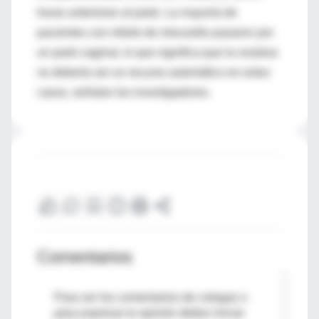
horas anteriores al parto. La mayoría de
pacientes con infarto de miocardio pasaron por
un parto vaginal, lo que significa que la cesárea
no debería ser un recurso automático en estos
casos, señalan los investigadores.
Comentarios
Para ver los comentarios de colegas o
para expresar tu opinión debes iniciar