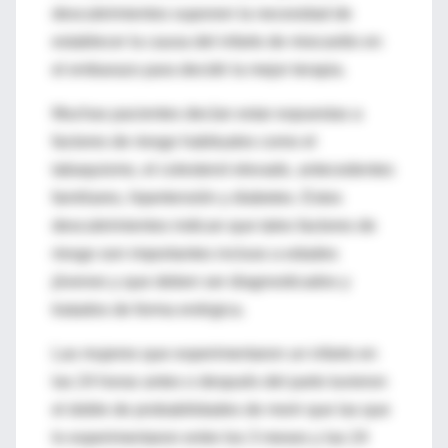
descubrimientos suponen la necesidad de
establecer la causa del infarto de miocardio en
el embarazo para decidir la mejor terapia.
Muchas pacientes decían estar expuestas a
factores de riesgo habituales como el
tabaquismo, el colesterol elevado, antecedentes
familiares, hipertensión y diabetes. Estos
descubrimientos indican que tales factores de
riesgo son importantes incluso a edades
jóvenes y que deben ser diagnosticados y
tratados de forma enérgica.
Las mujeres que experimentaron un infarto en
las 24 horas antes o después del parto tuvieron
el doble de probabilidades de morir que las que
lo experimentaron entre los 3 meses y las 24