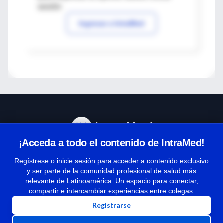
sesión
Ingresar a IntraMed
¡Acceda a todo el contenido de IntraMed!
Centro de Ayuda
Regístrese o inicie sesión para acceder a contenido exclusivo
y ser parte de la comunidad profesional de salud más
relevante de Latinoamérica. Un espacio para conectar,
Términos y condiciones
compartir e intercambiar experiencias entre colegas.
| Políticas de privacidad
Registrarse
| Todos los derechos reservados | Copyright 1997-2026