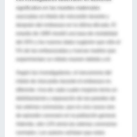
significativo en las muertes maternales
asociadas al infarto de miocardio durante y
después del embarazo en la última década. El
estudio de 1995 mostró una tasa de mortalidad
del 20% y los nuevos datos sugieren que sólo el
5% de las embarazadas y nuevas madres que
experimentan un infarto mueren debido a él.
Según los investigadores, el mecanismo del
infarto de miocardio durante el embarazo es
diferente. Una de cada cuatro mujeres tenía un
debilitamiento y separación de las paredes de
las arterias coronarias, que es una causa rara
de episodio coronario en la población general.
Además, otro 13% tenía las arterias coronarias
normales. Los autores señalan que estos