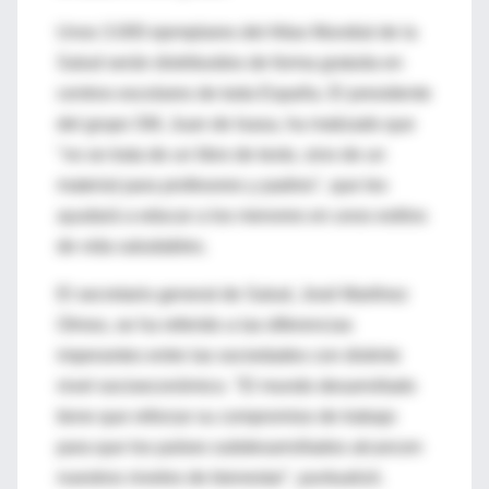
Unos 3.000 ejemplares del Atlas Mundial de la
Salud serán distribuidos de forma gratuita en
centros escolares de toda España. El presidente
del grupo SM, Juan de Isasa, ha matizado que
"no se trata de un libro de texto, sino de un
material para profesores y padres", que les
ayudará a educar a los menores en unos estilos
de vida saludables.
El secretario general de Salud, José Martínez
Olmos, se ha referido a las diferencias
imperantes entre las sociedades con distinto
nivel socioeconómico. "El mundo desarrollado
tiene que reforzar su compromiso de trabajo
para que los países subdesarrollados alcancen
nuestros niveles de bienestar", puntualizó.