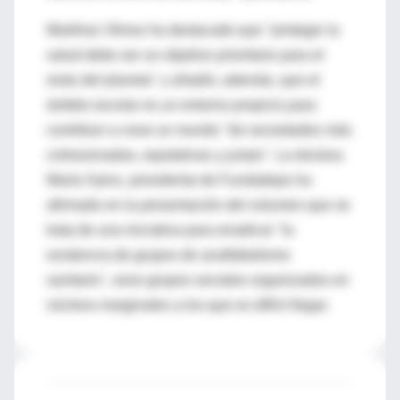
Martínez Olmos ha destacado que "proteger la
salud debe ser un objetivo prioritario para el
resto del planeta" y añadió, además, que el
ámbito escolar es un entorno propicio para
contribuir a crear un mundo "de sociedades más
cohesionadas, equitativas y justas". La doctora
María Sainz, presidenta de Fundadeps ha
afirmado en la presentación del volumen que se
trata de una iniciativa para erradicar "la
existencia de grupos de analfabetismo
sanitario", esos grupos sociales organizados en
núcleos marginales a los que es difícil llegar.