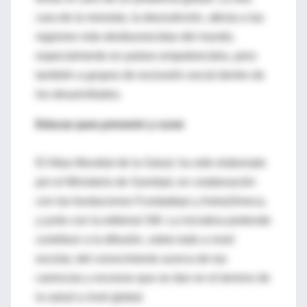
cara de la moneda, la desnutrición, afecta a las
regiones más desfavorecidas del mundo,
especialmente en países empobrecidos, pero
también a grupos de exclusión social dentro de
los desarrollados.
Educar para prevenir y curar
El Atlas Mundial de la Salud, ha sido elaborado
por el Ministerio de Sanidad, en colaboración
con las fundaciones Fundadeps y AstraZéneca,
y junto con la editorial SM. La iniciativa pretende
contribuir a la difusión, sobre todo a nivel
escolar, del conocimiento acerca de las
carencias y excesos que se dan en el terreno de
la salud a nivel global.