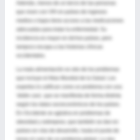
Además, menos de un tercio de las personas
que viven con VIH en países de ingresos
medios o bajos tiene acceso a las medicaciones
adecuadas para tratar la enfermedad. Su
incidencia es mayor en dichos países, pero
tampoco escapa a las historias clínicas
occidentales.
La mala alimentación es otro de los problemas
que incluye el Atlas Mundial de la Salud. Los
expertos lo califican como un problema con una
'doble cara', que se manifiesta de forma distinta
según los datos socieconómicos de los países.
En Occidente se aglutina en problemas de
obesidad y sobrepeso, que también se dan en
países en vías de desarrollo, hasta el punto de
tomar el cariz de un problema global. La otra