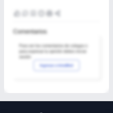
Comentarios
Para ver los comentarios de colegas o
para expresar tu opinión debes iniciar
sesión
Ingresar a IntraMed