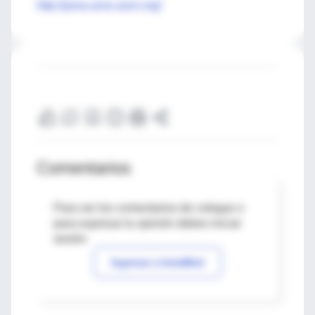
http://jama.ama-assn.org/
Comentarios
Para ver los comentarios de colegas o
para expresar tu opinión debes iniciar
sesión
Ingresar a IntraMed