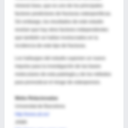
mineral ósea, que es uno de los principales
factores predictores de fracturas osteoporóticas.
Sin embargo, los resultados de este estudio
revelan que hay otros factores independientes
que también se hallan involucrados en la
incidencia de este tipo de fracturas.
Los hallazgos del estudio suponen un nuevo
impulso para la investigación de las bases
moleculares de esta patología y de los métodos
para pronosticar el riesgo de osteoporosis.
Webs Relacionadas
Universitat de Barcelona
http://www.ub.es/
JAMA