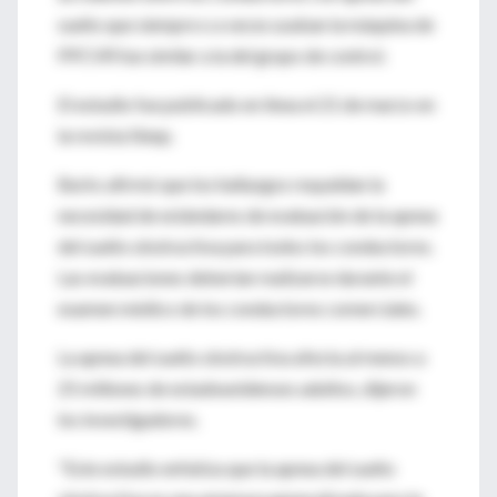
sueño que siempre o a veces usaban la máquina de
PPCVR fue similar a la del grupo de control.
El estudio fue publicado en línea el 21 de marzo en
la revista Sleep.
Burks afirmó que los hallazgos respaldan la
necesidad de estándares de evaluación de la apnea
del sueño obstructiva para todos los conductores.
Las evaluaciones deberían realizarse durante el
examen médico de los conductores comerciales.
La apnea del sueño obstructiva afecta al menos a
25 millones de estadounidenses adultos, dijeron
los investigadores.
"Este estudio enfatiza que la apnea del sueño