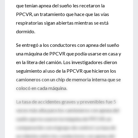
que tenían apnea del sueño les recetaron la
PPCVR, un tratamiento que hace que las vías
respiratorias sigan abiertas mientras se está
dormido.
Se entregó a los conductores con apnea del sueño
una máquina de PPCVR que podía usarse en casa y
en la litera del camión. Los investigadores dieron
seguimiento al uso de la PPCVR que hicieron los
camioneros con un chip de memoria interna que se
colocó en cada máquina.
La tasa de accidentes graves y prevenibles fue 5
veces más alta para los camioneros con apnea del
sueño que no usaron la máquina de PPCVR, en
comparación con el grupo de control. La tasa de
accidentes entre los conductores con apnea del