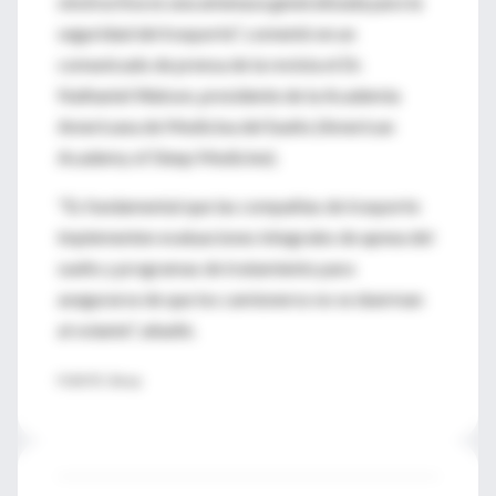
obstructiva es una amenaza generalizada para la
seguridad del trasporte", comentó en un
comunicado de prensa de la revista el Dr.
Nathaniel Watson, presidente de la Academia
Americana de Medicina del Sueño (American
Academy of Sleep Medicine).
"Es fundamental que las compañías de trasporte
implementen evaluaciones integrales de apnea del
sueño y programas de tratamiento para
asegurarse de que los camioneros no se duerman
al volante", añadió.
FUENTE: Sleep