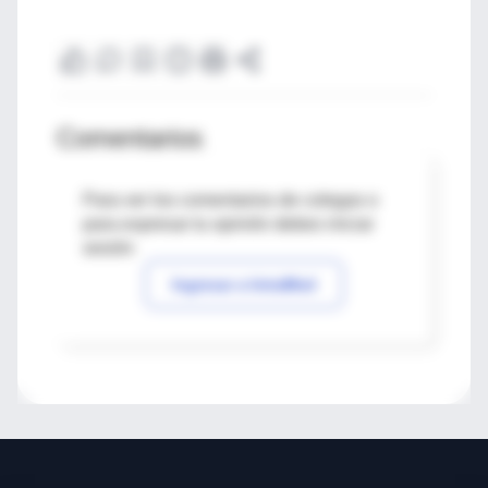
Comentarios
Para ver los comentarios de colegas o
para expresar tu opinión debes iniciar
sesión
Ingresar a IntraMed