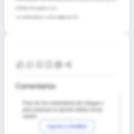
el Editor Encargado a: con-
cursodeimagenes.cisfaces@gmail.com
Comentarios
Para ver los comentarios de colegas o
para expresar tu opinión debes iniciar
sesión
Ingresar a IntraMed