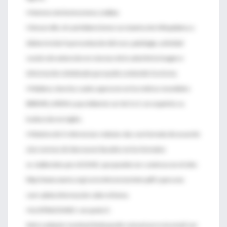
• Número de ilustraciones y tablas
• Desarrollo: el cual deberá tener un máximo de 340 palabras y
deberá incluir la presentación del caso, patología, actividad
social o de extensión en ciencias de la salud de la imagen e
información sintetizada que ayude a entender la misma.
• Palabras clave las cuales aparecen en los índices mundiales
BIREME y MESH y que deberán ser de 3 a 5, en español y su
traducción en inglés.
• Máximo de 5 referencias redacta¬das con formato de acuerdo
a las normas de Vancouver basados en los formatos
es¬tablecidos por el ICMJE, que pueden en¬contrase en el sitio
http://www.wame.org/ urmreferenciasinter.pdf/ y para una
com¬pleta información sobre el tema.
• ILUSTRACIONES : ver punto 5.
Ante cualquier eventual duda puede comunicarse via email con