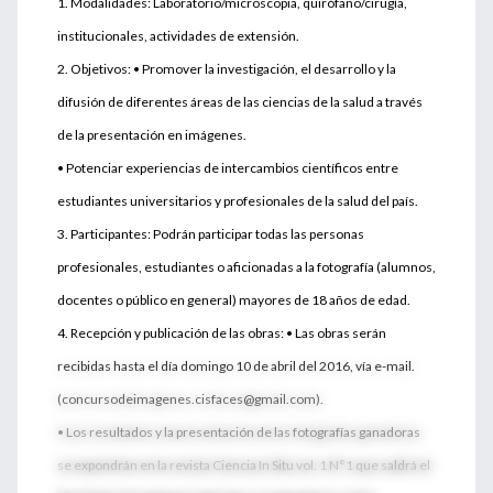
1. Modalidades: Laboratorio/microscopia, quirófano/cirugía,
institucionales, actividades de extensión.
2. Objetivos: • Promover la investigación, el desarrollo y la
difusión de diferentes áreas de las ciencias de la salud a través
de la presentación en imágenes.
• Potenciar experiencias de intercambios científicos entre
estudiantes universitarios y profesionales de la salud del país.
3. Participantes: Podrán participar todas las personas
profesionales, estudiantes o aficionadas a la fotografía (alumnos,
docentes o público en general) mayores de 18 años de edad.
4. Recepción y publicación de las obras: • Las obras serán
recibidas hasta el día domingo 10 de abril del 2016, vía e-mail.
(concursodeimagenes.cisfaces@gmail.com).
• Los resultados y la presentación de las fotografías ganadoras
se expondrán en la revista Ciencia In Situ vol. 1 N°1 que saldrá el