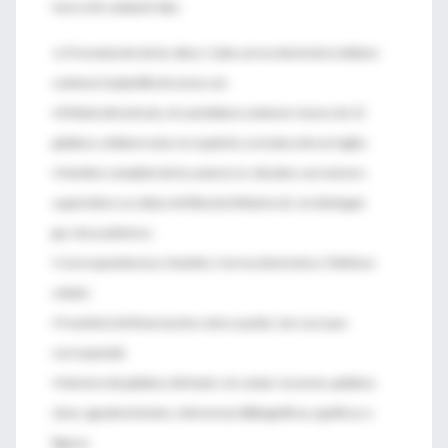
marco de cualquier tipo.
6. Presentación de las obras: Cada correo electrónico deberá
contener la plantilla de envío con:
• El título del artículo, el cual deberá contener menos de 15
palabras y deberá estar en español y su traducción en inglés.
• Nombre completo de los autores in¬dicados con número
superíndice sus datos de filiación (Máximo 2), sin distinguir
gra¬do académico.
• Correspondencia a: Nombre; Correo electrónico; Teléfono-
celular:
• Fuente(s) de financiación y otras ayudas: (en caso que
corresponda)
• Número de palabras del texto: sin contar resumen, palabras
clave, agradecimiento, referencias bibliográficas y gráficos o
figuras.