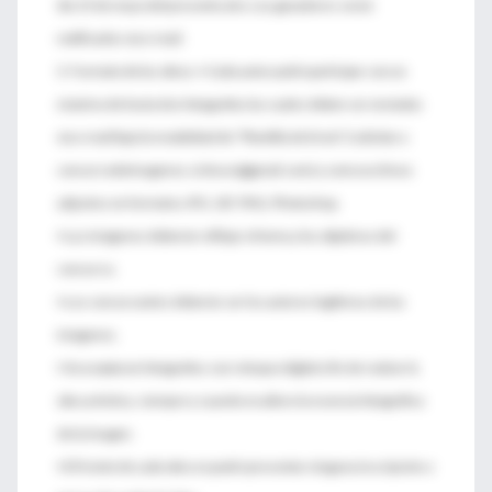
día 15 de mayo del presente año. Los ganadores serán
notificados vía e-mail.
5. Formato de las obras: • Cada autor podrá participar con un
máximo de hasta dos fotografías las cuales deben ser enviadas
vía e-mail bajo la modalidad de “Plantilla de Envío” (solicitar a
concursodeimagenes.cisfaces@gmail.com) y como archivos
adjuntos en formatos JPG, GIF, PNG, Photoshop.
• Las imágenes deberán reflejar el tema y los objetivos del
concurso.
• Los concursantes deberán ser los autores legítimos de las
imágenes.
• Se aceptaran fotografías con retoque digital a fin de realzar la
obra artística, siempre y cuando no altere la esencia fotográfica
de la imagen.
• El frente de cada obra no podrá presentar ninguna inscripción o