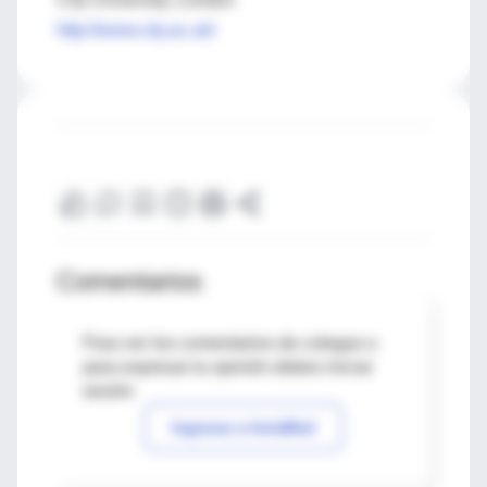
http://www.city.ac.uk/
Comentarios
Para ver los comentarios de colegas o
para expresar tu opinión debes iniciar
sesión
Ingresar a IntraMed