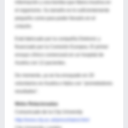
información y una bomba que libera insulina en
el organismo. Su tamaño es lo suficientemente
pequeño como para poder llevarlo en el
cinturón.
Está fabricado por la compañía Dietronic y
financiado por la Comisión Europea. El primer
ensayo clínico comenzará en un hospital de
Austria con 12 pacientes.
De momento, ya se ha ensayado en 20
voluntarios en Austria e Italia con "prometedores
resultados".
Webs Relacionadas
Comunicado de la City University
http://www.city.ac.uk/press/latest.htm/
City University, London