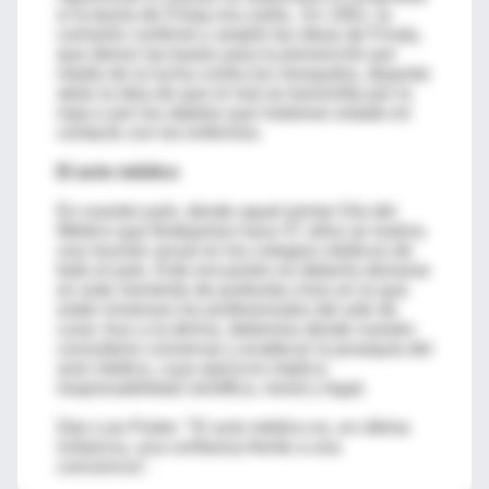
si la teoría de Finlay era cierta.. En 1901, la
comisión confirmó y amplió las ideas de Finaly,
que dieron las bases para la prevención por
medio de la lucha contra los mosquitos, dejando
atrás la idea de que el mal se transmitía por la
ropa o por los objetos que hubieran estado en
contacto con los enfermos.
El acto médico
En nuestro país, desde aquel primer Día del
Médico que festejamos hace 47 años se realiza
una reunión anual en los colegios médicos de
todo el país. Este encuentro no debería obviarse
en este momento de profunda crisis en la que
están inmersos los profesionales del arte de
curar. Aun a la deriva, debemos desde nuestro
consultorio conservar y enaltecer la jerarquía del
acto médico, cuyo ejercicio implica
responsabilidad científica, moral y legal.
Dijo Luis Porter: "El acto médico es, en última
instancia, una confianza frente a una
conciencia".