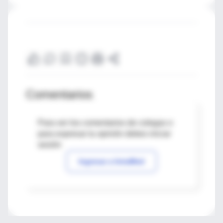
Comentarios
Para ver los comentarios de colegas o
para expresar tu opinión debes iniciar
sesión
Ingresar a IntraMed