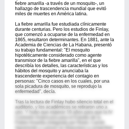
fiebre amarilla -a través de un mosquito-, un
hallazgo de trascendencia mundial que evitó
miles de muertes en América latina.
La fiebre amarilla fue estudiada clínicamente
durante centurias. Pero los estudios de Finlay,
que comenzó a ocuparse de la enfermedad en
1865, resultaron determinantes. En 1881, ante la
Academia de Ciencias de La Habana, presentó
su trabajo fundamental: "El mosquito
hipotéticamente considerado como agente
transmisor de la fiebre amarilla", en el que
describía los detalles, las características y los
hábitos del mosquito y anunciaba la
trascendente experiencia del contagio en
personas: "Cinco casos en los cuales, por una
sola picadura de mosquito, se reprodujo la
enfermedad", decía.
Tras la lectura de Finlay hubo silencio total en el
auditorio, y los académicos se retiraron uno a
uno. Y hubo que esperar 19 años para que la IV
Comisión Americana para el Estudio de la
Fiebre Amarilla (integrada por Reed, Carroll,
Agramonte y Lazear) se dispusiera a comprobar