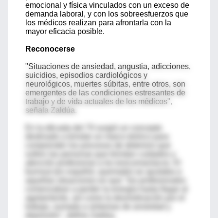
emocional y física vinculados con un exceso de
demanda laboral, y con los sobreesfuerzos que
los médicos realizan para afrontarla con la
mayor eficacia posible.
Reconocerse
"Situaciones de ansiedad, angustia, adicciones,
suicidios, episodios cardiológicos y
neurológicos, muertes súbitas, entre otros, son
emergentes de las condiciones estresantes de
trabajo y de vida actuales de los médicos",
señala Zaldúa.
En la década del 70 surgió un concepto
destinado a brindar un marco teórico para
comprender los procesos de deterioro que
sufren las personas que brindan cuidados y
atención profesional a los toxicomaníacos. El
burnout (en español, quemado) se ajustaba a
aquellas situaciones en que "los profesionales
comenzaban a perder la energía hasta llegar al
agotamiento, así como la desmotivación por el
trabajo, sumada a síntomas de ansiedad y
depresión", define Zaldúa.