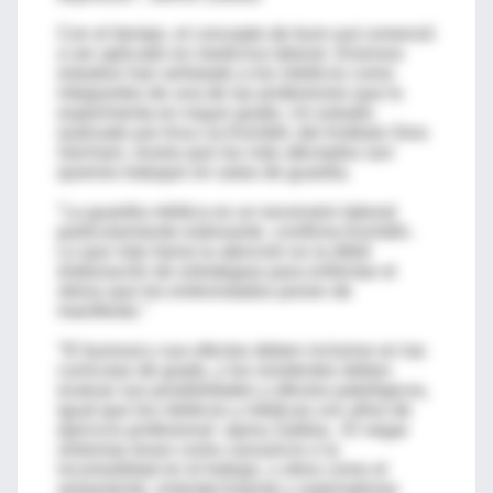
Con el tiempo, el concepto de burn-out comenzó
a ser aplicado en medicina laboral. Diversos
estudios han señalado a los médicos como
integrantes de una de las profesiones que lo
experimenta en mayor grado. Un estudio
realizado por Ana Lía Kornblit, del Instituto Gino
Germani, revela que los más afectados son
quienes trabajan en salas de guardia.
"La guardia médica es un escenario laboral
particularmente estresante -confirma Kornblit-.
Lo que más llama la atención es la débil
elaboración de estrategias para enfrentar el
stress que los entrevistados ponen de
manifiesto."
"El burnout y sus efectos deben incluirse en las
currículas de grado, y los residentes deben
evaluar sus posibilidades y efectos patológicos,
igual que los médicos y médicas con años de
ejercicio profesional -opina Zaldúa-. El negar
síntomas leves como cansancio o la
incomodidad en el trabajo, u otros como el
aislamiento, enlentecimiento y automatismo