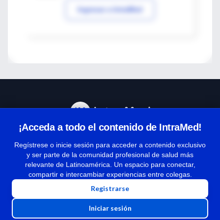
Ingresar a IntraMed
¡Acceda a todo el contenido de IntraMed!
Centro de Ayuda
Regístrese o inicie sesión para acceder a contenido exclusivo
y ser parte de la comunidad profesional de salud más
relevante de Latinoamérica. Un espacio para conectar,
Términos y condiciones
compartir e intercambiar experiencias entre colegas.
| Políticas de privacidad
Registrarse
| Todos los derechos reservados | Copyright 1997-2026
Iniciar sesión