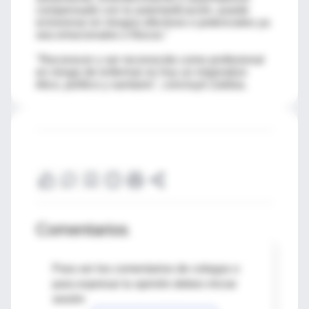
compensado con la automedicación, puede
eclosionar en riesgos efectivos o potenciales ya
sea emocionales o físicos."
"Reconocer y ser reconocido como profesional
en riesgo de enfermar es hoy un imperativo
ético, político y sanitario", concluyó Zaldúa.
Comentarios
Para ver los comentarios de colegas o
para expresar tu opinión debes iniciar
sesión