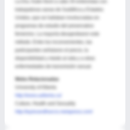
La Dra. Kaler llevó a cabo 34 entrevistas con
trabajadoras sanas de Sudáfrica y Estados
Unidos, que se hallaban involucradas en
programas de estudio del preservativo
femenino. La mayoría desaprobaron este
método. Entre los inconvenientes, las
participantes señalaron el precio, la
disponibilidad y miedo al sida y a otras
enfermedades de transmisión sexual.
Webs Relacionadas
University of Alberta
http://www.ualberta.ca/
Culture, Health and Sexuality
http://taylorandfrancis.metapress.com/