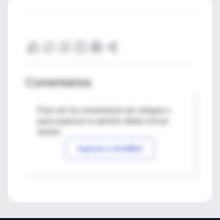
Comentarios
Para ver los comentarios de colegas o
para expresar tu opinión debes iniciar
sesión
Ingresar a IntraMed