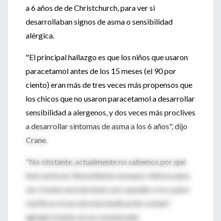
a 6 años de de Christchurch, para ver si
desarrollaban signos de asma o sensibilidad
alérgica.
"El principal hallazgo es que los niños que usaron
paracetamol antes de los 15 meses (el 90 por
ciento) eran más de tres veces más propensos que
los chicos que no usaron paracetamol a desarrollar
sensibilidad a alergenos, y dos veces más proclives
a desarrollar síntomas de asma a los 6 años", dijo
Crane.
"No obstante, actualmente no sabemos por qué
ésto sería así. Necesitamos ensayos clínicos para
ver si estas asociaciones son causales o no y para
clarificar el uso de esta medicación común",
agregó el autor en un comunicado.