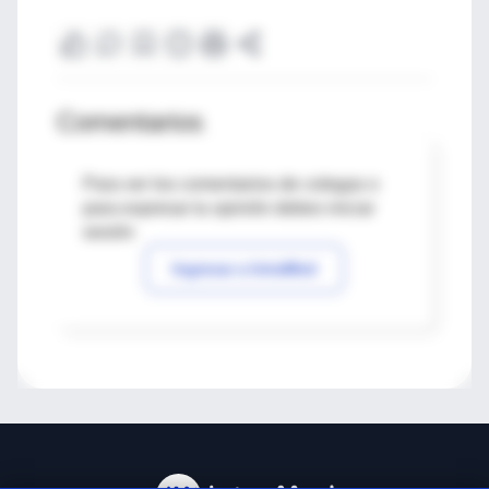
Comentarios
Para ver los comentarios de colegas o
para expresar tu opinión debes iniciar
sesión
Ingresar a IntraMed