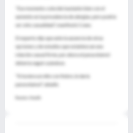
"Ese momento coincide bastante bien con el
aumento en la prevalencia de alergias, pero podría
ser sólo casualidad", manifestó Crane.
El experto dijo que ante la ausencia de otras
opciones y de estudios que establezcan una
relación causal firme, por ahora el paracetamol
debería seguir usándose.
"Si tuviera un niño con fiebre, le daría
paracetamol", añadió.
Reuters Health