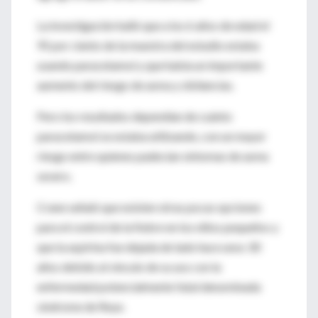
La investigación halló que a los 6 años de edad el
95 por ciento de la muestra del estudio estaba
usando paracetamol y que había un importante
aumento del riesgo de asma y sibilancias.
Pero los resultados dependían de cuánto
paracetamol se estaba utilizando, con un mayor
riesgo entre quienes padecían síntomas de asma
severo.
Crane señaló que existen otras pocas opciones
para el control de la fiebre en los niños pequeños y
que la aspirina fue dejada de lado hace unos 30
años debido al vínculo de su uso con la
enfermedad potencialmente fatal denominada
síndrome de Reye.