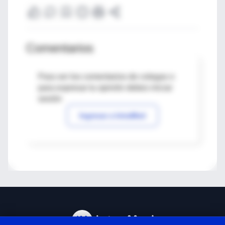
Comentarios
Para ver los comentarios de colegas o
para expresar tu opinión debes iniciar
sesión
Ingresar a IntraMed