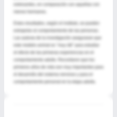
estresantes, en comparación con aquellas con
menos hermanos.
Estos resultados, según el instituto, se pueden
extrapolar al comportamiento de las personas.
Las autoras de la investigación aseguraran que
este modelo animal es "muy útil" para estudiar
el efecto de las primeras experiencias en el
comportamiento adulto. Recordaron que los
primeros años de vida son muy importantes para
el desarrollo del sistema nervioso y para el
comportamiento personal en la etapa adulta.