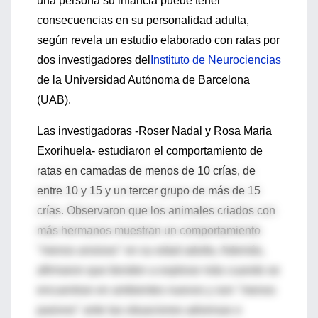
una persona su infancia puede tener
consecuencias en su personalidad adulta,
según revela un estudio elaborado con ratas por
dos investigadores del
Instituto de Neurociencias
de la Universidad Autónoma de Barcelona
(UAB).
Las investigadoras -Roser Nadal y Rosa Maria
Exorihuela- estudiaron el comportamiento de
ratas en camadas de menos de 10 crías, de
entre 10 y 15 y un tercer grupo de más de 15
crías. Observaron que los animales criados con
más hermanos muestran un comportamiento
"menos ansioso" en su edad adulta. Además,
afirmaron que tienden a explorar más cuando se
encuentran en ambientes nuevos y son "menos
pasivos" ante las situaciones adversas o