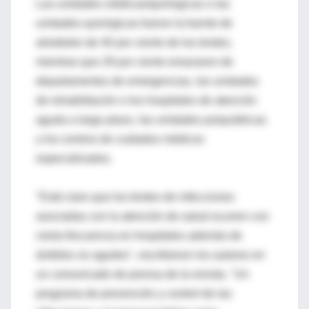
Las unidades médicas/quirúrgicas o las
unidades quirúrgicas fueron la fuente de
alrededor de 40 por ciento de los brotes,
mientras que 29 por ciento emanaron de
departamentos de emergencias, las unidades
de rehabilitación o los hospitales de atención
aguda a largo plazo, las unidades psiquiátricas
y los centros de cuidados médicos
especializados.
"Está claro que los brotes de infecciones
asociadas con la atención de salud ocurren con
cierta frecuencia en hospitales además de
ámbitos no agudos", escribieron los autores en
un comunicado de prensa de la revista. "Un
programa de prevención y control de las