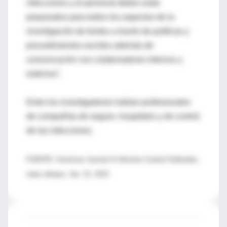
infecciones y el personal deben estar
preparados para todos los aspectos de la
investigación de brotes a través de políticas y
procedimientos escritos además de
comunicación con colaboradores internos y
externos".
Entre los investigadores habían profesionales
de compañías de seguro, hospitales y de control
de las infecciones.
FUENTE: American Journal of Infection Control Outbreaks,
news release, Jan. 31, 2012