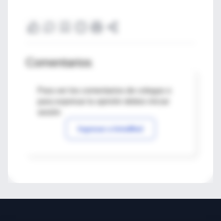
Comentarios
Para ver los comentarios de colegas o
para expresar tu opinión debes iniciar
sesión
Ingresar a IntraMed